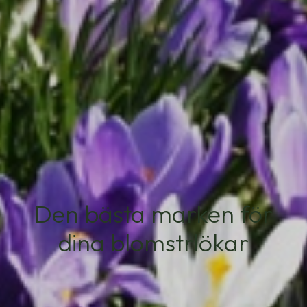
Den bästa marken för
dina blomstrlökar