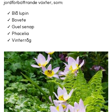
jordförbättrande växter, som:
Blå lupin
Bovete
Guel senap
Phacelia
Vinterråg