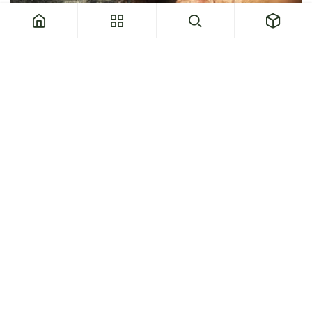
Efter ett tag kommer markens kvalitet att
förbättras, men inte på grund av att jorden
förbättrar själva växten. Komposten kommer att
förbättra jorden väsentligt. Markens liv går igång
och detta säkerställer en bättre struktur. Som ett
resultat kommer växterna eller lökarna som växer
året efter att ha mer ledigt utrymme och
överflödigt vatten dräneras lättare. Insekterna i