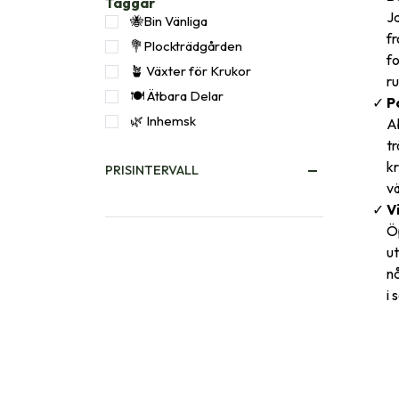
Taggar
Ja
🐝Bin Vänliga
fr
💐Plockträdgården
fo
🪴 Växter för Krukor
ru
🍽️ Ätbara Delar
P
🌿 Inhemsk
Ab
tr
kr
PRISINTERVALL
v
V
Ö
ut
nå
i 