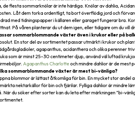
, de flesta sommarknölar är inte härdiga. Knölar av dahlia, Acid
osten. Låt dem torka ordentligt, ta bort överflödig jord och förvar
drad med tidningspapper i källaren eller garaget fungerar bra. Ko
ttnat. På våren planterar du ut dem igen, eller tidigare om du vill 
assar sommarblommande växter även i krukor eller på bal
solut. En stor del av sortimentet passar utmärkt i krukor och pla
ädgårdsgladioler, agapanthus, acidanthera och olika perenner trivs
uka som är minst 25–30 centimeter djup, använd väl luftad krukjord
ärmeböljor.
Agapanthus Charlotte
och mindre dahlior är de mest 
ilka sommarblommande växter är mest bi-vänliga?
ppna blommor är lättast åtkomliga för bin. En mycket stor andel 
märkta nektarkällor för bin och fjärilar. Fylliga dahlior är mindre 
. När du söker efter sorter kan du leta efter märkningen ”bi-vänlig
sortimentet.