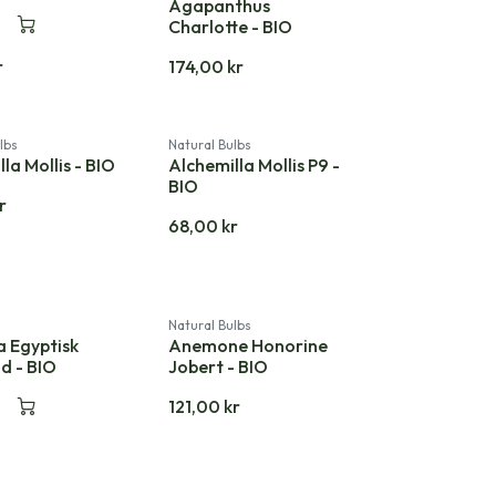
Agapanthus
Charlotte - BIO
r
174,00
kr
lbs
Natural Bulbs
la Mollis - BIO
Alchemilla Mollis P9 -
BIO
r
68,00
kr
Natural Bulbs
 Egyptisk
Anemone Honorine
nd - BIO
Jobert - BIO
121,00
kr