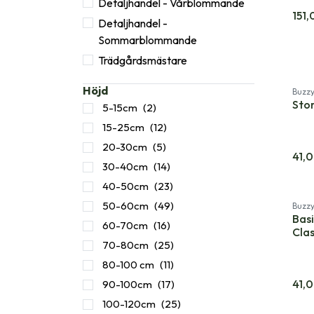
Detaljhandel - Vårblommande
151,
Detaljhandel -
Sommarblommande
Trädgårdsmästare
Ny!
Höjd
Buzz
Stor
5-15cm
(2)
15-25cm
(12)
20-30cm
(5)
41,
30-40cm
(14)
40-50cm
(23)
50-60cm
(49)
Buzz
Basi
60-70cm
(16)
Clas
70-80cm
(25)
80-100 cm
(11)
41,
90-100cm
(17)
100-120cm
(25)