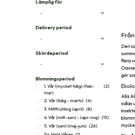
Lämplig för
Delivery period
Från
Den so
Skördeperiod
sommar
flera 
Oavset
gör so
Blomningsperiod
Ekolo
1. Vår (mycket tidig) (feb-
(2)
mar)
Alla A
2. Vår (tidig - marts)
(4)
odlas 
3. Mittfrühling (april)
(8)
insekte
4. Vår (mitt–sen) - (apr-maj)
(15)
blommo
mycket
5. Vår (sen) (maj-juni)
(26)
5a. Hela Våren
(1)