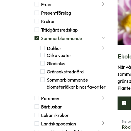
Fröer
Presentförslag
Krukor
Trädgårdsredskap
Sommarblommande
Dahlior
Ekol
Olika växter
Gladiolus
När vå
Grönsaksträdgård
sommar
Sommarblommande
grönsa
blomsterlökar binas favoriter
Plante
Perenner
Bärbuskar
Lökar i krukor
Natur
Landskapsdesign
Röd