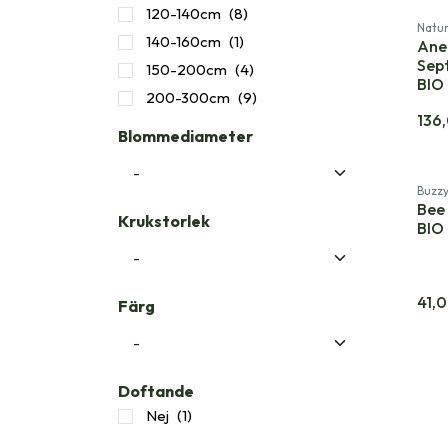
120-140cm
(8)
Natur
140-160cm
(1)
Ane
Sep
150-200cm
(4)
BIO
200-300cm
(9)
136
Blommediameter
Buzz
Bee 
Krukstorlek
BIO
41,
Färg
Doftande
Nej
(1)