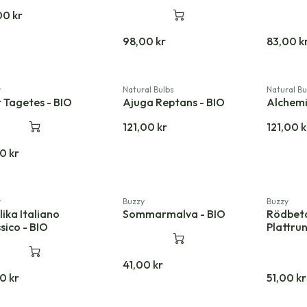
00
kr
98,00
kr
83,00
k
y
Natural Bulbs
Natural Bu
 Tagetes - BIO
Ajuga Reptans - BIO
Alchemil
121,00
kr
121,00
k
00
kr
y
Buzzy
Buzzy
lika Italiano
Sommarmalva - BIO
Rödbeta
sico - BIO
Plattru
41,00
kr
00
kr
51,00
kr