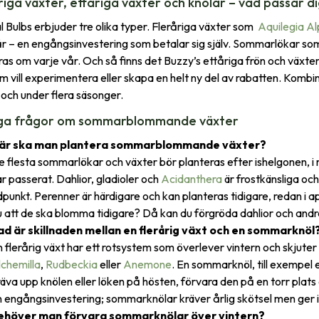
riga växter, ettåriga växter och knölar – vad passar d
l Bulbs erbjuder tre olika typer. Fleråriga växter som ​
Aquilegia Al
år – en engångsinvestering som betalar sig själv. Sommarlökar som
ras om varje vår. Och så finns det Buzzy’s ettåriga frön och växte
m vill experimentera eller skapa en helt ny del av rabatten. Kombin
 och under flera säsonger.
iga frågor om sommarblommande växter
är ska man plantera sommarblommande växter?
 flesta sommarlökar och växter bör planteras efter ishelgonen, i mi
r passerat. Dahlior, gladioler och
Acidanthera
är frostkänsliga oc
dpunkt. Perenner är härdigare och kan planteras tidigare, redan i apri
 att de ska blomma tidigare? Då kan du förgröda dahlior och andra
ad är skillnaden mellan en flerårig växt och en sommarknöl
 flerårig växt har ett rotsystem som överlever vintern och skjuter 
lchemilla
,
Rudbeckia
eller
Anemone
. En sommarknöl, till exempel e
äva upp knölen eller löken på hösten, förvara den på en torr plat
 engångsinvestering; sommarknölar kräver årlig skötsel men ger i 
ehöver man förvara sommarknölar över vintern?