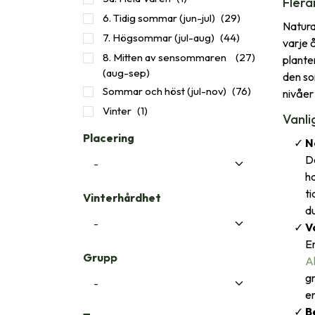
Flerå
6. Tidig sommar (jun-jul)
(29)
Natura
7. Högsommar (jul-aug)
(44)
varje 
8. Mitten av sensommaren
(27)
plante
(aug-sep)
den so
Sommar och höst (jul-nov)
(76)
nivåer
Vinter
(1)
Vanl
Placering
N
De
ha
ti
Vinterhårdhet
du
V
En
Grupp
A
gr
en
B