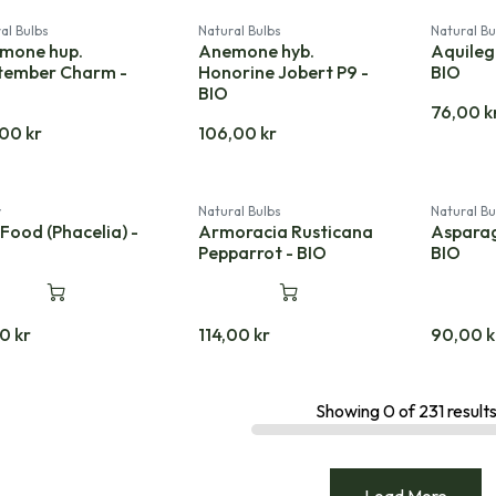
al Bulbs
Natural Bulbs
Natural Bu
mone hup.
Anemone hyb.
Aquileg
tember Charm -
Honorine Jobert P9 -
BIO
BIO
76,00
k
,00
kr
106,00
kr
y
Natural Bulbs
Natural Bu
Food (Phacelia) -
Armoracia Rusticana
Asparag
Pepparrot - BIO
BIO
00
kr
114,00
kr
90,00
k
Showing
0
of
231
result
Load More