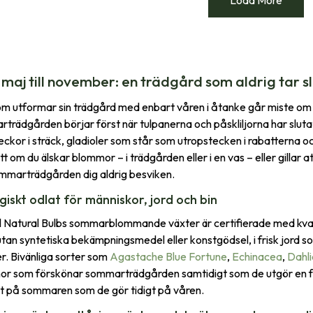
 maj till november: en trädgård som aldrig tar sl
m utformar sin trädgård med enbart våren i åtanke går miste om m
trädgården börjar först när tulpanerna och påskliljorna har slut
veckor i sträck, gladioler som står som utropstecken i rabatterna
t om du älskar blommor – i trädgården eller i en vas – eller gillar
mmarträdgården dig aldrig besviken.
giskt odlat för människor, jord och bin
ll Natural Bulbs sommarblommande växter är certifierade med kva
utan syntetiska bekämpningsmedel eller konstgödsel, i frisk jord s
r. Bivänliga sorter som​
Agastache Blue Fortune
,
Echinacea
,
Dahli
r som förskönar sommarträdgården samtidigt som de utgör en födo
 på sommaren som de gör tidigt på våren.