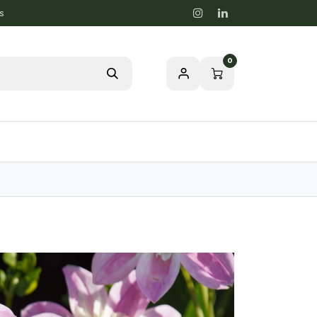
s
0
rdstips
Passion för en Hälsosam Natur