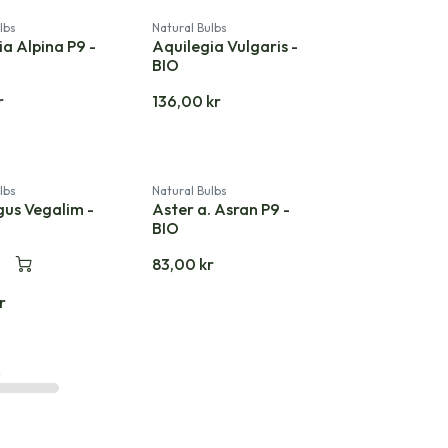
lbs
Natural Bulbs
ia Alpina P9 -
Aquilegia Vulgaris -
BIO
r
136,00
kr
lbs
Natural Bulbs
us Vegalim -
Aster a. Asran P9 -
BIO
83,00
kr
r
s