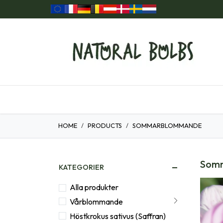
Hoppa till innehåll
Hem
Våra Produkter
Presentförslag
HOME
PRODUCTS
SOMMARBLOMMANDE
Som
KATEGORIER
Alla produkter
Vårblommande
Höstkrokus sativus (Saffran)