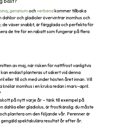
ig bäst?
pina
,
geranium
och
verbena
kommer tillbaka
 dahlior och gladioler övervintrar inomhus och
r; de växer snabbt, är färgglada och perfekta för
era de tre för en rabatt som fungerar på flera
tten av maj, när risken för nattfrost vanligtvis
h kan endast planteras ut säkert vid denna
l eller till och med under hösten året innan. Vill
 knölar inomhus i en kruka redan i mars–april.
?
skott på nytt varje år – tänk till exempel på
n dahlia eller gladiolus, är frostkänslig: du måste
s och plantera om den följande vår. Perenner är
gengäld spektakulära resultat år efter år.