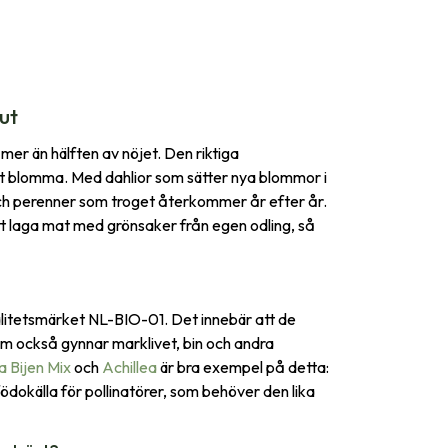
ut
er än hälften av nöjet. Den riktiga
at blomma. Med dahlior som sätter nya blommor i
 och perenner som troget återkommer år efter år.
 att laga mat med grönsaker från egen odling, så
litetsmärket NL-BIO-01. Det innebär att de
om också gynnar marklivet, bin och andra
a Bijen Mix
och
Achillea
är bra exempel på detta:
källa för pollinatörer, som behöver den lika