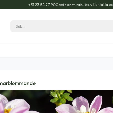
+31 23 54 77 900
Kontakta os
smile@naturalbulbs.nl
Natural Bulbs
Kontakta
Blogg
Trädgå
marblommande