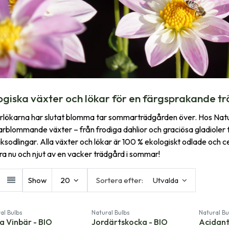
ogiska växter och lökar för en färgsprakande tr
rlökarna har slutat blomma tar sommarträdgården över. Hos Natura
blommande växter – från frodiga dahlior och graciösa gladioler ti
ksodlingar. Alla växter och lökar är 100 % ekologiskt odlade och 
ra nu och njut av en vacker trädgård i sommar!
Show
20
Sortera efter:
Utvalda
al Bulbs
Natural Bulbs
Natural Bu
a Vinbär - BIO
Jordärtskocka - BIO
Acidant