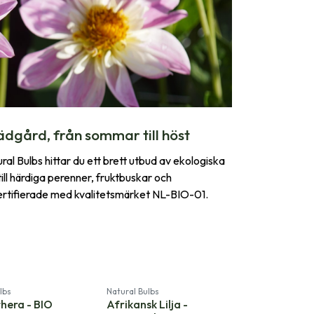
ädgård, från sommar till höst
l Bulbs hittar du ett brett utbud av ekologiska
ll härdiga perenner, fruktbuskar och
certifierade med kvalitetsmärket NL-BIO-01.
lbs
Natural Bulbs
hera - BIO
Afrikansk Lilja -