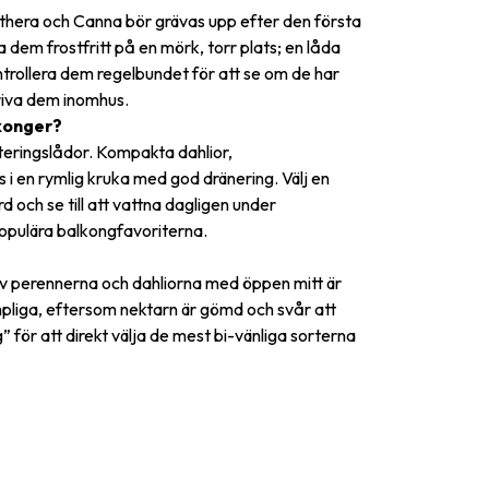
anthera och Canna bör grävas upp efter den första
a dem frostfritt på en mörk, torr plats; en låda
ntrollera dem regelbundet för att se om de har
driva dem inomhus.
konger?
nteringslådor. Kompakta dahlior,
 i en rymlig kruka med god dränering. Välj en
 och se till att vattna dagligen under
populära balkongfavoriterna.
av perennerna och dahliorna med öppen mitt är
lämpliga, eftersom nektarn är gömd och svår att
” för att direkt välja de mest bi-vänliga sorterna