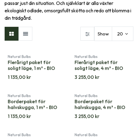
passar just din situation. Och självklart är alla växter
ekologiskt odlade, omsorgsfullt skötta och redo att blomma i
din trädgård.
Show
20
Natural Bulbs
Natural Bulbs
Flerårigt paket för
Flerårigt paket för
soligt läge, 1 m² - BIO
soligt läge, 4 m² - BIO
1 135,00
kr
3 255,00
kr
Natural Bulbs
Natural Bulbs
Borderpaket för
Borderpaket för
halvskugga, 1 m² - BIO
halvskugga, 4 m² - BIO
1 135,00
kr
3 255,00
kr
Natural Bulbs
Natural Bulbs