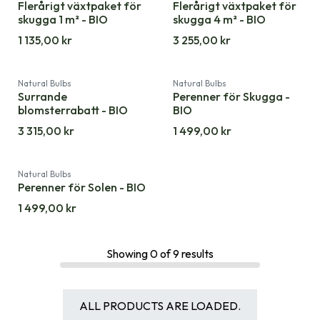
Flerårigt växtpaket för
Flerårigt växtpaket för
skugga 1 m² - BIO
skugga 4 m² - BIO
1 135,00
kr
3 255,00
kr
Natural Bulbs
Natural Bulbs
Surrande
Perenner för Skugga -
blomsterrabatt - BIO
BIO
3 315,00
kr
1 499,00
kr
Natural Bulbs
Perenner för Solen - BIO
1 499,00
kr
Showing
0
of
9
results
ALL PRODUCTS ARE LOADED.