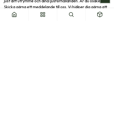
just ditt utrymme och dina ljusförhållanden. Är du osäker?
Skicka gärna ett meddelande till oss. Vi hjälper dig gärna att
välja.
Vanliga frågor
Om växter och växtpaket​
Vad ingår i ett växtpaket från Natural Bulbs?
Är växterna i paketen ekologiskt odlade?
Vilket paket passar min trädgård?
Passar paketen även för en liten trädgård
eller balkong?