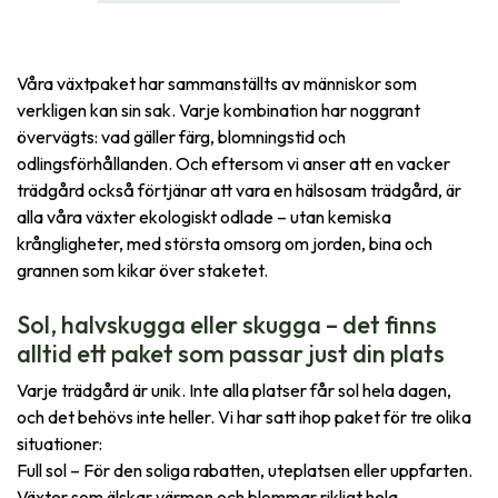
Våra växtpaket har sammanställts av människor som
verkligen kan sin sak. Varje kombination har noggrant
övervägts: vad gäller färg, blomningstid och
odlingsförhållanden. Och eftersom vi anser att en vacker
trädgård också förtjänar att vara en hälsosam trädgård, är
alla våra växter ekologiskt odlade – utan kemiska
krångligheter, med största omsorg om jorden, bina och
grannen som kikar över staketet.
Sol, halvskugga eller skugga – det finns
alltid ett paket som passar just din plats
Varje trädgård är unik. Inte alla platser får sol hela dagen,
och det behövs inte heller. Vi har satt ihop paket för tre olika
situationer:
Full sol – För den soliga rabatten, uteplatsen eller uppfarten.
Växter som älskar värmen och blommar rikligt hela