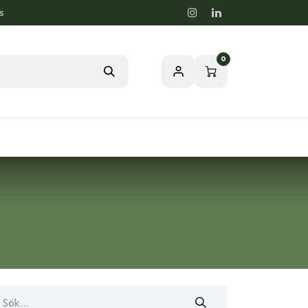
s
0
rdstips
Passion för en Hälsosam Natur