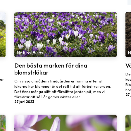
Natural Bulbs
N
Den bästa marken för dina
Vä
blomstrlökar
Det
ler
köp
Om vissa områden i trädgården är tomma efter att
Blo
lökarna har blommat är det rätt tid att förbättra jorden.
hös
Det finns många sätt att förbättra jorden på, men vi
27 
föredrar att så 1 år gamla växter eller ...
27 juni 2023