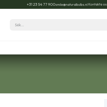
+31 23 54 77 900
Kontakta os
smile@naturalbulbs.nl
Natural Bulbs
Kontakta
Blogg
Trädgå