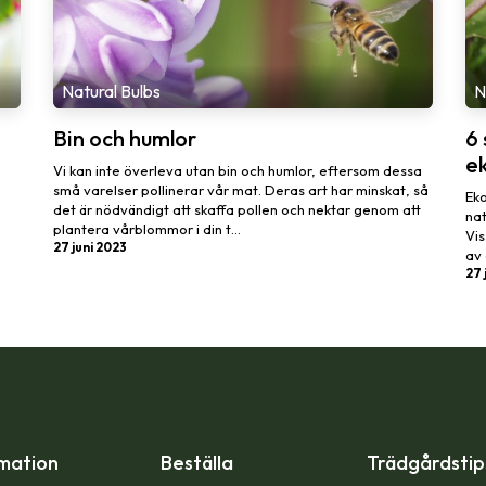
Natural Bulbs
N
Bin och humlor
6 
e
Vi kan inte överleva utan bin och humlor, eftersom dessa
små varelser pollinerar vår mat. Deras art har minskat, så
Eko
det är nödvändigt att skaffa pollen och nektar genom att
nat
plantera vårblommor i din t...
Vis
27 juni 2023
av 
27 
mation
Beställa
Trädgårdsti