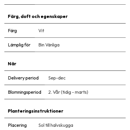
Färg, doft och egenskaper
Färg
Vit
Lämplig för
Bin Vänliga
När
Delivery period
Sep-dec
Blomningsperiod
2. Vår (tidig - marts)
Planteringsinstruktioner
Placering
Sol till halvskugga