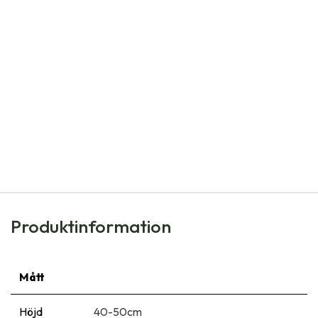
Natural Bulbs
Tulipa Calgary - BIO
101,00
kr
Produktinformation
Mått
Höjd
40-50cm