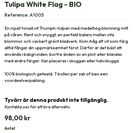
Tulipa White Flag - BIO
Reference:
A1005
En mjukt tonad vit Triumph-tulpan med medelhög blomning mitt
på våren. Rent och snyggt, en perfekt balans mellan vita
blommor och vackert grönt bladverk. Kom ihåg att vit som färg
alltid fångar din uppmärksamhet först. Därför är det bäst att
använda i bakgrunden, bortre änden av en plot, eller blandas
med andra färger. Kan placeras i skuggan eller halvskugga.
100% biologisch geteeld. 7 bollen per zak of kies een
voordeelverpakking.
Tyvärr är denna produkt inte tillgänglig.
Kontakta oss för ett bra alternativ.
98,00
kr
Antal