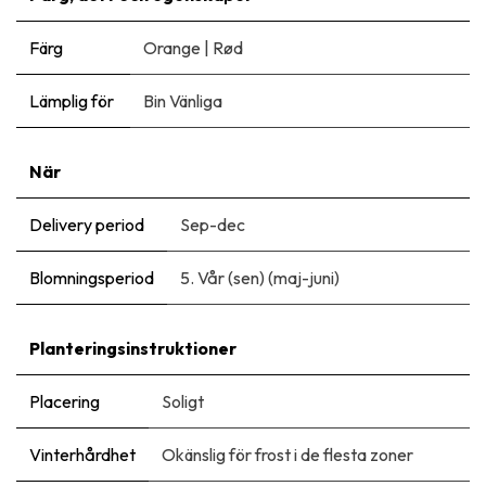
Färg
Orange
|
Rød
Lämplig för
Bin Vänliga
När
Delivery period
Sep-dec
Blomningsperiod
5. Vår (sen) (maj-juni)
Planteringsinstruktioner
Placering
Soligt
Vinterhårdhet
Okänslig för frost i de flesta zoner