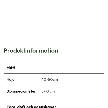
Natural Bulbs
Tulipa Ballerina - BIO
106,00
kr
Produktinformation
Mått
Höjd
40-50cm
Blommediameter
5-10 cm
Färg, doft och egenskaper