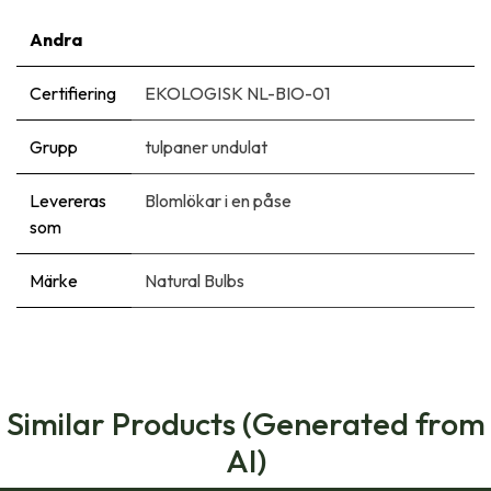
Andra
Certifiering
EKOLOGISK NL-BIO-01
Grupp
tulpaner undulat
Levereras
Blomlökar i en påse
som
Märke
Natural Bulbs
Similar Products (Generated from
AI)