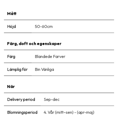
Mått
Höjd
50-60cm
Färg, doft och egenskaper
Färg
Blandede Farver
Lämplig för
Bin Vänliga
När
Delivery period
Sep-dec
Blomningsperiod
4. Vår (mitt–sen) - (apr-maj)