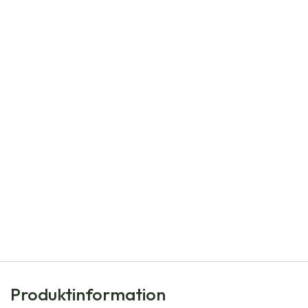
Natural Bulbs
Tulipa Calgary - BIO
101,00
kr
Produktinformation