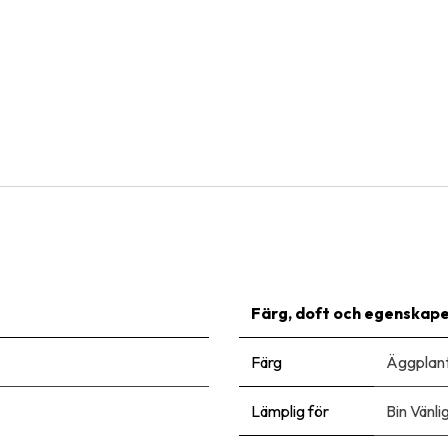
Natural Bulbs
Tulipa Groenland - BIO
101,00
kr
Färg, doft och egenskap
Färg
Äggplan
Lämplig för
Bin Vänli