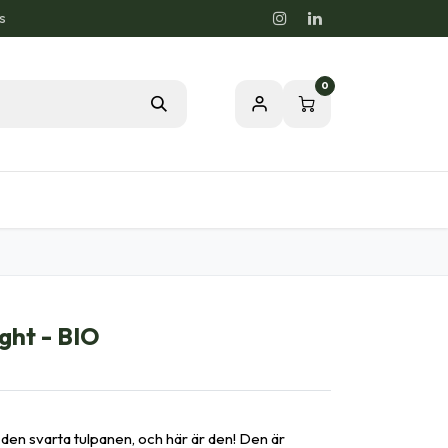
s
0
rdstips
Passion för en Hälsosam Natur
ght - BIO
den svarta tulpanen, och här är den! Den är