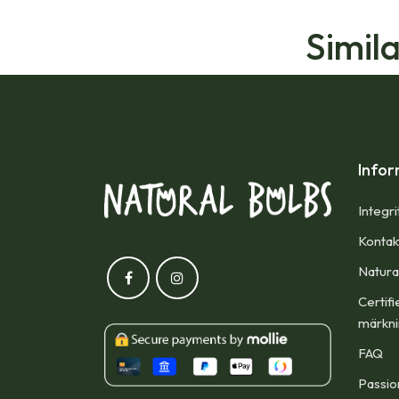
Simil
Infor
Integri
Kontak
Natura
Certifi
märkn
FAQ
Passio