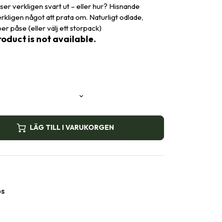
 ser verkligen svart ut – eller hur? Hisnande
erkligen något att prata om. Naturligt odlade,
per påse (eller välj ett storpack)
oduct is not available.
LÄG TILL I VARUKORGEN
bs