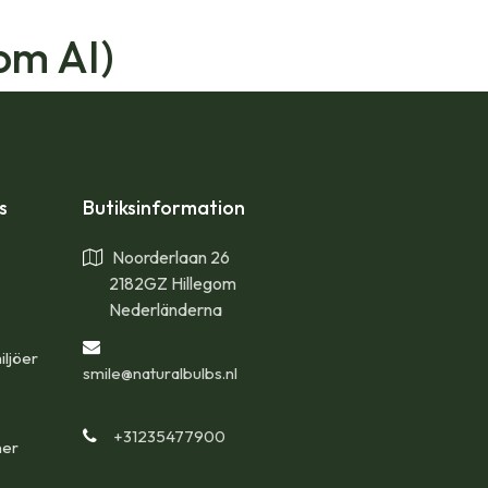
om AI)
ps
Butiksinformation
Noorderlaan 26
2182GZ Hillegom
Nederländerna
iljöer
smile
@naturalbulbs.nl
+31235477900
ner