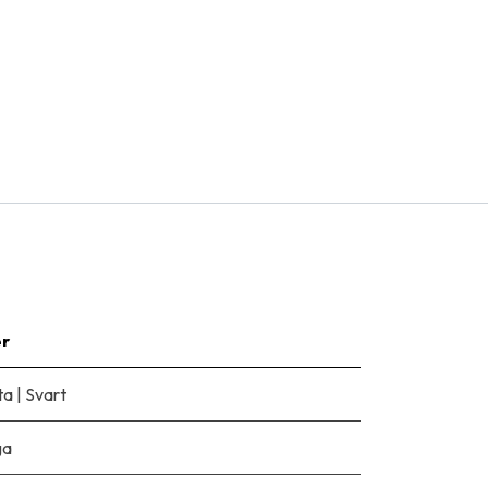
er
ta
|
Svart
ga