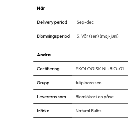
När
Delivery period
Sep-dec
Blomningsperiod
5. Vår (sen) (maj-juni)
Andra
Certifiering
EKOLOGISK NL-BIO-01
Grupp
tulip bara sen
Levereras som
Blomlökar i en påse
Märke
Natural Bulbs