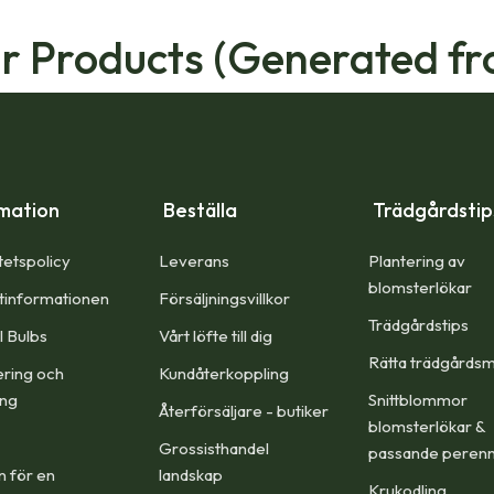
ar Products (Generated fr
mation
Beställa
Trädgårdsti
tetspolicy
Leverans
Plantering av
blomsterlökar
tinformationen
Försäljningsvillkor
Trädgårdstips
l Bulbs
Vårt löfte till dig​
Rätta trädgårdsm
ering och
Kundåterkoppling
ing
Snittblommor
Återförsäljare - butiker
blomsterlökar &
Grossisthandel
passande peren
n för en
landskap
Krukodling