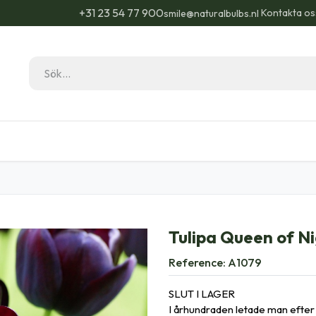
+31 23 54 77 900
Kontakta os
smile@naturalbulbs.nl
Natural Bulbs
Kontakta
Blogg
Trädgå
Tulipa Queen of Ni
Reference:
A1079
SLUT I LAGER
I århundraden letade man efter 