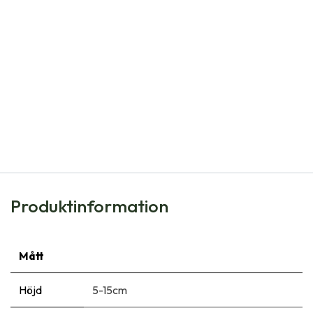
Natural Bulbs
Kejsarkrona - Fritillaria imp. Rubra - BIO
121,00
kr
Produktinformation
Mått
Höjd
5-15cm