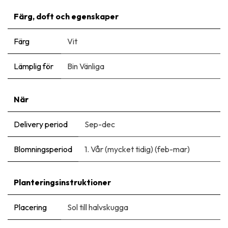
Färg, doft och egenskaper
Färg
Vit
Lämplig för
Bin Vänliga
När
Delivery period
Sep-dec
Blomningsperiod
1. Vår (mycket tidig) (feb-mar)
Planteringsinstruktioner
Placering
Sol till halvskugga