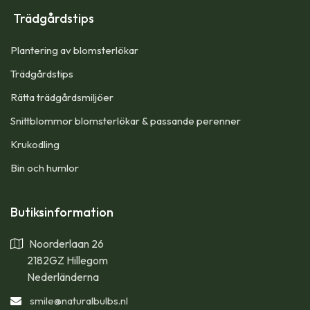
Trädgårdstips
Plantering av blomsterlökar
Trädgårdstips
Rätta trädgårdsmiljöer
Snittblommor blomsterlökar & passande perenner
Krukodling
Bin och humlor
Butiksinformation
Noorderlaan 26
2182GZ Hillegom
Nederländerna
smile
@naturalbulbs.nl