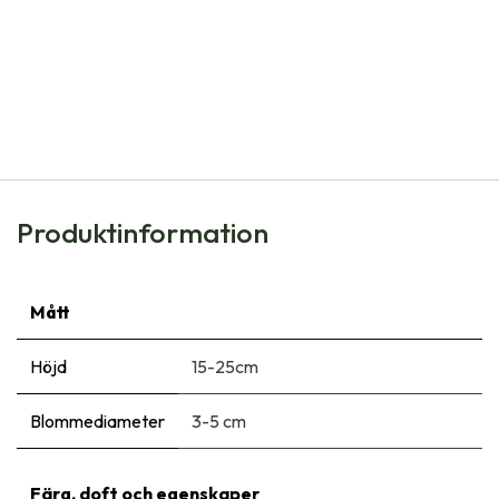
Natural Bulbs
Allium Cowanii - Neapellök - BIO
91,00
kr
Produktinformation
Mått
Höjd
15-25cm
Blommediameter
3-5 cm
Färg, doft och egenskaper