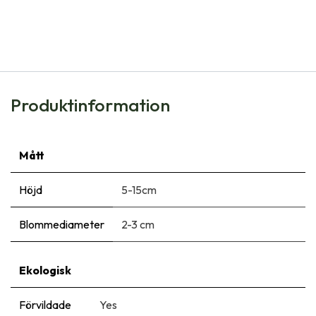
Allium Cowanii - Neapellök - BIO
91,00
kr
Produktinformation
Mått
Höjd
5-15cm
Blommediameter
2-3 cm
Ekologisk
Förvildade
Yes