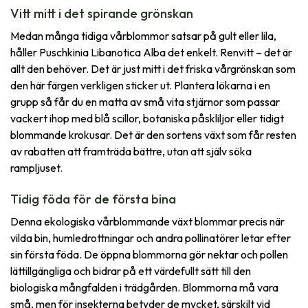
Vitt mitt i det spirande grönskan
Medan många tidiga vårblommor satsar på gult eller lila,
håller Puschkinia Libanotica Alba det enkelt. Renvitt – det är
allt den behöver. Det är just mitt i det friska vårgrönskan som
den här färgen verkligen sticker ut. Plantera lökarna i en
grupp så får du en matta av små vita stjärnor som passar
vackert ihop med blå scillor, botaniska påskliljor eller tidigt
blommande krokusar. Det är den sortens växt som får resten
av rabatten att framträda bättre, utan att själv söka
rampljuset.
Tidig föda för de första bina
Denna ekologiska vårblommande växt blommar precis när
vilda bin, humledrottningar och andra pollinatörer letar efter
sin första föda. De öppna blommorna gör nektar och pollen
lättillgängliga och bidrar på ett värdefullt sätt till den
biologiska mångfalden i trädgården. Blommorna må vara
små, men för insekterna betyder de mycket, särskilt vid