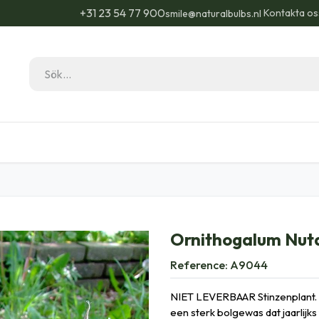
+31 23 54 77 900
Kontakta os
smile@naturalbulbs.nl
Natural Bulbs
Kontakta
Blogg
Trädgå
Ornithogalum Nuta
Reference:
A9044
NIET LEVERBAAR Stinzenplant. 
een sterk bolgewas dat jaarlijks