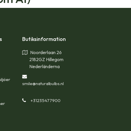
ps
Butiksinformation
Noorderlaan 26
2182GZ Hillegom
Nederländerna
iljöer
smile
@naturalbulbs.nl
+31235477900
ner