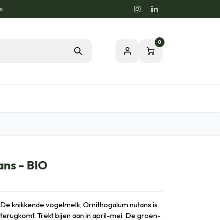
s
0
rdstips
Passion för en Hälsosam Natur
ns - BIO
De knikkende vogelmelk, Ornithogalum nutans is
 terugkomt. Trekt bijen aan in april-mei. De groen-