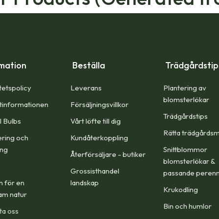
mation
Beställa
Trädgårdsti
tetspolicy
Leverans
Plantering av
blomsterlökar
tinformationen
Försäljningsvillkor
Trädgårdstips
l Bulbs
Vårt löfte till dig​
Rätta trädgårdsm
ering och
Kundåterkoppling
ing
Snittblommor
Återförsäljare - butiker
blomsterlökar &
Grossisthandel
passande peren
n för en
landskap
Krukodling
am natur
Bin och humlor
ta oss