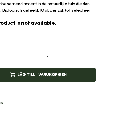
enemend accent in de natuurlijke tuin die dan
. Biologisch geteeld. 10 st. per zak (of selecteer
oduct is not available.
LÄG TILL I VARUKORGEN
bs