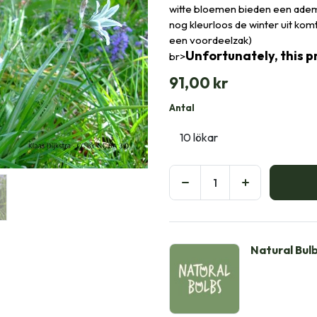
witte bloemen bieden een ademb
nog kleurloos de winter uit komt
een voordeelzak)
Unfortunately, this pr
br>
91,00
kr
Antal
Natural Bul