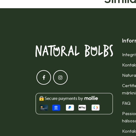
Infor
Integri
Kontak
Natura
Certifi
märkn
FAQ
Passio
hälsos
Kontak