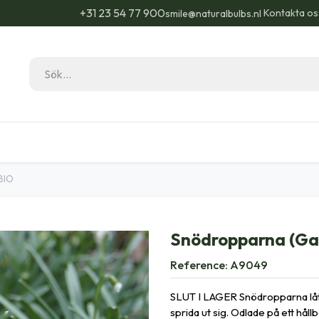
+31 23 54 77 900
Kontakta os
smile@naturalbulbs.nl
Natural Bulbs
Kontakta
Blogg
Trädgå
BIO
Snödropparna (Gal
Reference:
A9049
SLUT I LAGER Snödropparna låter
sprida ut sig. Odlade på ett hållba