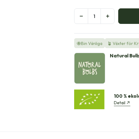
🐝Bin Vänliga
🪴 Växter för K
Natural Bul
100 % ekol
Detail