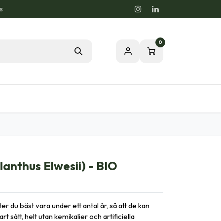
s
0
rdstips
Passion för en Hälsosam Natur
anthus Elwesii) - BIO
 du bäst vara under ett antal år, så att de kan
rt sätt, helt utan kemikalier och artificiella