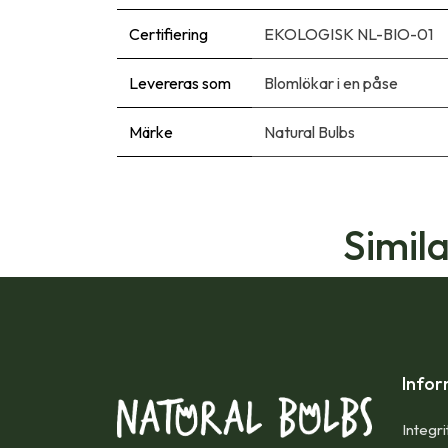
Certifiering
EKOLOGISK NL-BIO-01
Levereras som
Blomlökar i en påse
Märke
Natural Bulbs
Simil
Infor
Integri