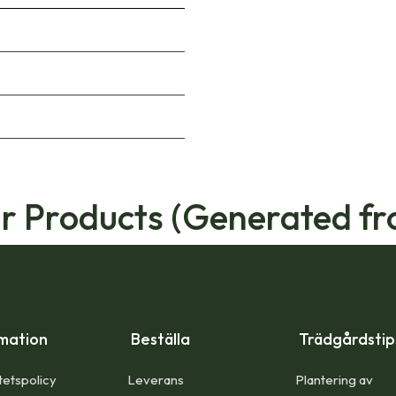
ar Products (Generated fr
mation
Beställa
Trädgårdsti
tetspolicy
Leverans
Plantering av