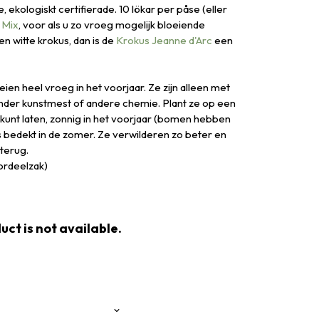
 ekologiskt certifierade. 10 lökar per påse (eller
 Mix
, voor als u zo vroeg mogelijk bloeiende
en witte krokus, dan is de
Krokus Jeanne d'Arc
een
ien heel vroeg in het voorjaar. Ze zijn alleen met
onder kunstmest of andere chemie. Plant ze op een
t kunt laten, zonnig in het voorjaar (bomen hebben
s bedekt in de zomer. Ze verwilderen zo beter en
terug.
oordeelzak)
uct is not available.