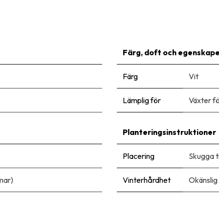
Färg, doft och egenskap
Färg
Vit
Lämplig för
Växter f
Planteringsinstruktioner
Placering
Skugga ti
-mar)
Vinterhårdhet
Okänslig 