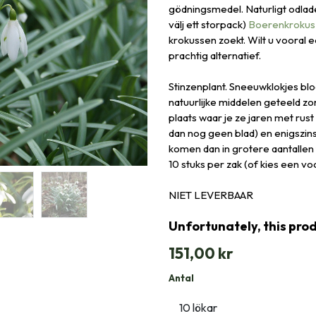
gödningsmedel. Naturligt odlade,
välj ett storpack)
Boerenkrokus
krokussen zoekt. Wilt u vooral e
prachtig alternatief.
Stinzenplant. Sneeuwklokjes bloe
natuurlijke middelen geteeld z
plaats waar je ze jaren met rus
dan nog geen blad) en enigszin
komen dan in grotere aantallen 
10 stuks per zak (of kies een v
NIET LEVERBAAR
Unfortunately, this prod
151,00
kr
Antal