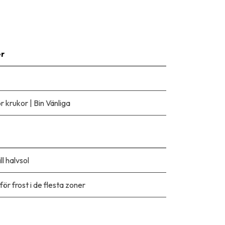
er
ör krukor
|
Bin Vänliga
ll halvsol
för frost i de flesta zoner