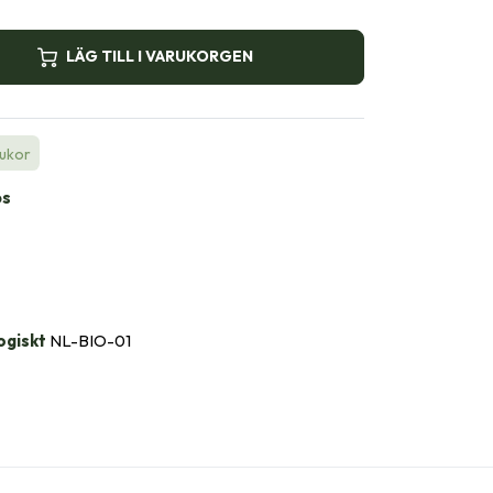
LÄG TILL I VARUKORGEN
rukor
bs
ogiskt
NL-BIO-01