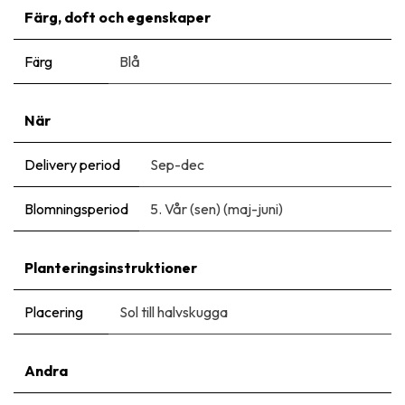
Färg, doft och egenskaper
Färg
Blå
När
Delivery period
Sep-dec
Blomningsperiod
5. Vår (sen) (maj-juni)
Planteringsinstruktioner
Placering
Sol till halvskugga
Andra