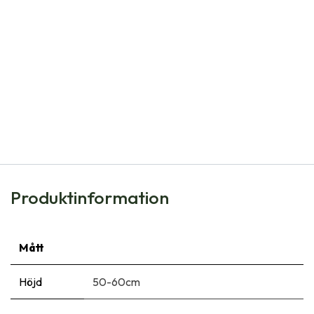
Natural Bulbs
Allium Jeannine - BIO
91,00
kr
Produktinformation
Mått
Höjd
50-60cm