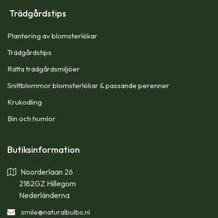
Trädgårdstips
Plantering av blomsterlökar
Trädgårdstips
Rätta trädgårdsmiljöer
Snittblommor blomsterlökar & passande perenner
Krukodling
Bin och humlor
Butiksinformation
Noorderlaan 26
2182GZ Hillegom
Nederländerna
smile
@naturalbulbs.nl