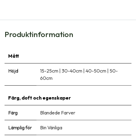
91,00
kr
Produktinformation
Mått
Höjd
15-25cm
|
30-40cm
|
40-50cm
|
50-
60cm
Färg, doft och egenskaper
Färg
Blandede Farver
Lämplig för
Bin Vänliga