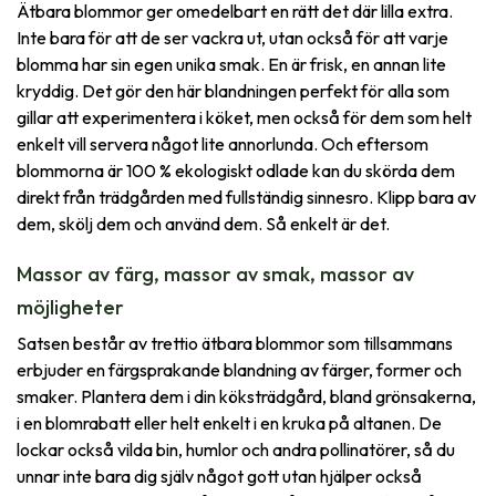
Ätbara blommor ger omedelbart en rätt det där lilla extra.
Inte bara för att de ser vackra ut, utan också för att varje
blomma har sin egen unika smak. En är frisk, en annan lite
kryddig. Det gör den här blandningen perfekt för alla som
gillar att experimentera i köket, men också för dem som helt
enkelt vill servera något lite annorlunda. Och eftersom
blommorna är 100 % ekologiskt odlade kan du skörda dem
direkt från trädgården med fullständig sinnesro. Klipp bara av
dem, skölj dem och använd dem. Så enkelt är det.
Massor av färg, massor av smak, massor av
möjligheter
Satsen består av trettio ätbara blommor som tillsammans
erbjuder en färgsprakande blandning av färger, former och
smaker. Plantera dem i din köksträdgård, bland grönsakerna,
i en blomrabatt eller helt enkelt i en kruka på altanen. De
lockar också vilda bin, humlor och andra pollinatörer, så du
unnar inte bara dig själv något gott utan hjälper också