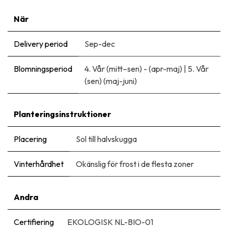
När
Delivery period
Sep-dec
Blomningsperiod
4. Vår (mitt–sen) - (apr-maj)
|
5. Vår
(sen) (maj-juni)
Planteringsinstruktioner
Placering
Sol till halvskugga
Vinterhårdhet
Okänslig för frost i de flesta zoner
Andra
Certifiering
EKOLOGISK NL-BIO-01