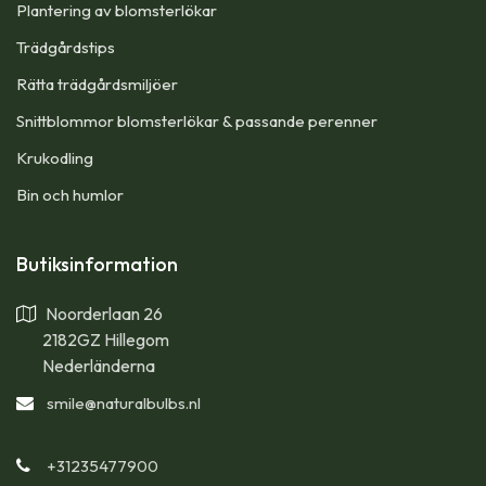
Plantering av blomsterlökar
Trädgårdstips
Rätta trädgårdsmiljöer
Snittblommor blomsterlökar & passande perenner
Krukodling
Bin och humlor
Butiksinformation
Noorderlaan 26
2182GZ Hillegom
Nederländerna
smile
@naturalbulbs.nl
+31235477900