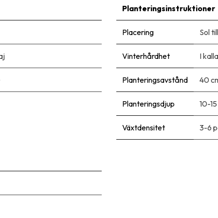
Planteringsinstruktioner
Placering
Sol ti
aj
Vinterhårdhet
I kal
)
Planteringsavstånd
40 c
Planteringsdjup
10-15
Växtdensitet
3-6 p