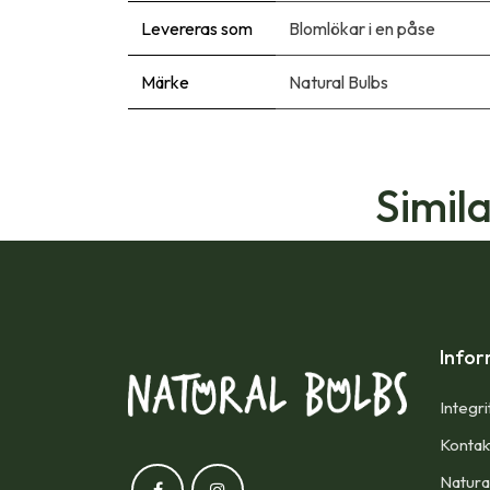
Levereras som
Blomlökar i en påse
Märke
Natural Bulbs
Simil
Infor
Integri
Kontak
Natura