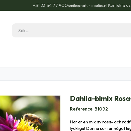
+31 23 54 77 900
Kontakta os
smile@naturalbulbs.nl
Natural Bulbs
Kontakta
Blogg
Trädgå
Dahlia-bimix Rosa
Reference:
B1092
Här är en mix av rosa- och rödf
lyckliga! Denna sort är något lä