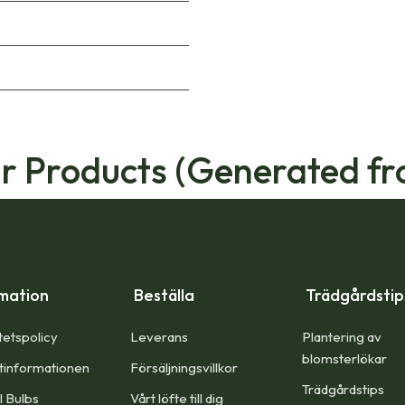
ar Products (Generated fr
mation
Beställa
Trädgårdsti
tetspolicy
Leverans
Plantering av
blomsterlökar
tinformationen
Försäljningsvillkor
Trädgårdstips
l Bulbs
Vårt löfte till dig​