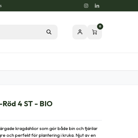
s
0
rdstips
Passion för en Hälsosam Natur
-Röd 4 ST - BIO
ärgade kragdahlior som gör både bin och fjärilar
gre och perfekt för plantering i kruka. Njut av en