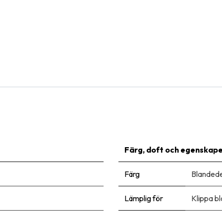
Natural Bulbs
Dahlia Fantastico - BIO
90,00
kr
Färg, doft och egenskap
Färg
Blandede
Lämplig för
Klippa 