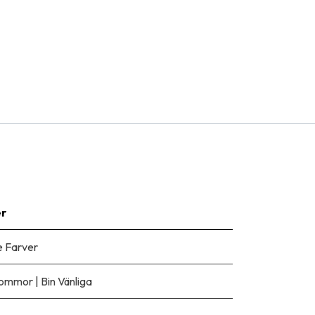
er
 Farver
blommor
|
Bin Vänliga