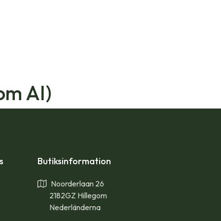
om AI)
ps
Butiksinformation
Noorderlaan 26
2182GZ Hillegom
Nederländerna