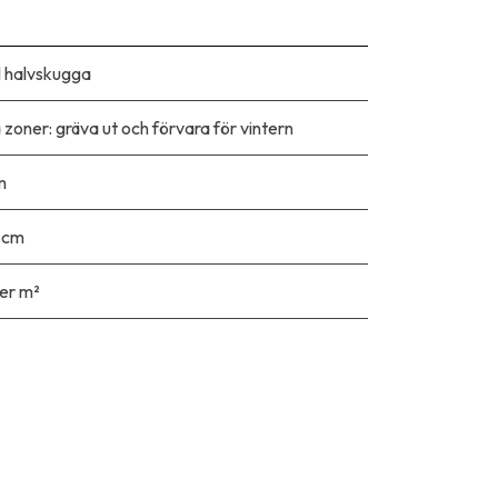
ll halvskugga
la zoner: gräva ut och förvara för vintern
m
 cm
er m²