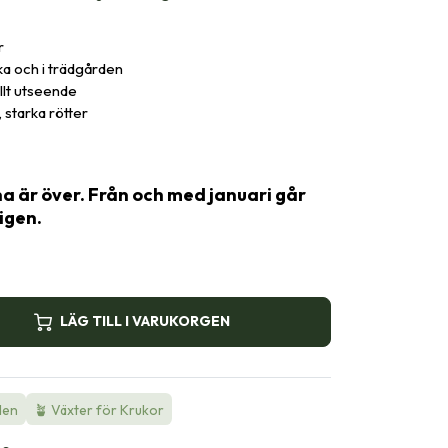
r
uka och i trädgården
ullt utseende
 starka rötter
 är över. Från och med januari går
igen.
LÄG TILL I VARUKORGEN
den
🪴 Växter för Krukor