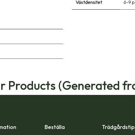
Växtdensitet
6-9 p
ar Products (Generated fr
mation
Beställa
Trädgårdsti