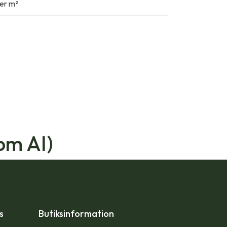
er m²
om AI)
ps
Butiksinformation