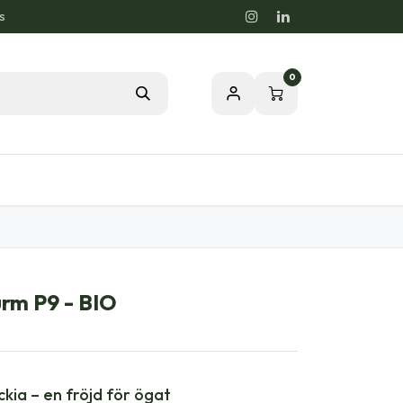
s
0
rdstips
Passion för en Hälsosam Natur
rm P9 - BIO
kia – en fröjd för ögat