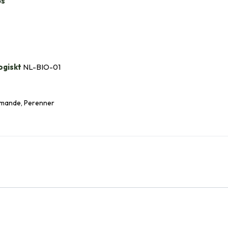
bs
ogiskt
NL-BIO-01
ande, Perenner