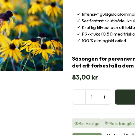
Intensivt guldgula blommo
Ser fantastisk ut både i kr
Kraftig tillväxt och ett lekf
P9-kruka (0,5 l) med friska,
100 % ekologiskt odlad
Säsongen för perennerna
det att förbeställa dem 
83,00
kr
🐝Bin Vänliga
💐Plockträdgår