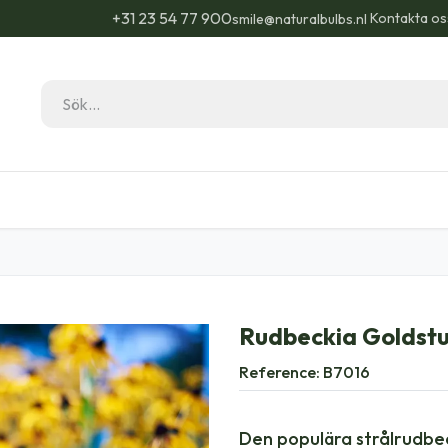
+31 23 54 77 900
Kontakta os
smile@naturalbulbs.nl
Natural Bulbs
Kontakta
Blogg
Trädgå
Rudbeckia Goldstu
Reference:
B7016
Den populära strålrudbec