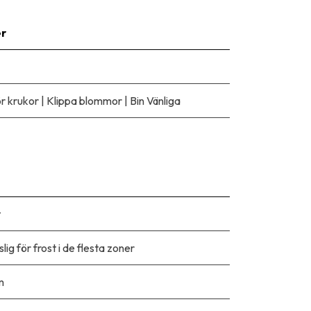
er
ör krukor
|
Klippa blommor
|
Bin Vänliga
t
lig för frost i de flesta zoner
m