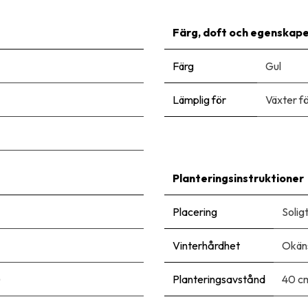
Färg, doft och egenskap
Färg
Gul
Lämplig för
Växter f
Planteringsinstruktioner
Placering
Solig
Vinterhårdhet
Okäns
)
Planteringsavstånd
40 c