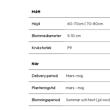
Mått
Höjd
60-70cm
|
70-80cm
Blommediameter
5-10 cm
Krukstorlek
P9
När
Delivery period
Mars–maj
Planteringstid
mars - maj
Blomningsperiod
Sommar och höst (jul-nov