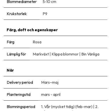
Blommediameter
5-10 cm
Krukstorlek
P9
Färg, doft och egenskaper
Färg
Rosa
Lämplig för
Markväxt
|
Klippa blommor
|
Bin Vänliga
När
Delivery period
Mars–maj
Planteringstid
mars - april
Blomningsperiod
1. Vår (mycket tidig) (feb-mar)
|
2.