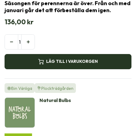
Säsongen för perennerna är över. Från och med
januari går det att förbeställa dem igen.
136,00
kr
LÄG TILL I VARUKORGEN
🐝Bin Vänliga
💐Plockträdgården
Natural Bulbs