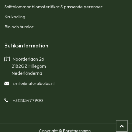
Snittblommor blomsterlökar & passande perenner
Krukodling
Bin och humlor
Butiksinformation
Noorderlaan 26
2182GZ Hillegom
Nederländerna
smile
@naturalbulbs.nl
+31235477900
Copyright © Företagsnamn
Helleborus Orientalis P9 - BIO