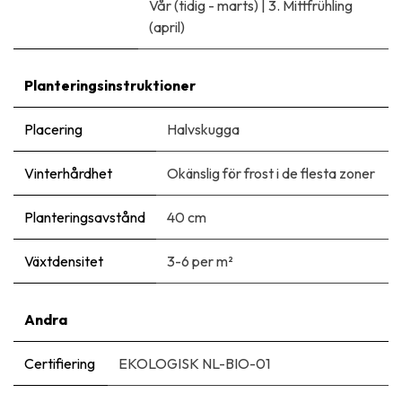
Vår (tidig - marts)
|
3. Mittfrühling
(april)
Planteringsinstruktioner
Placering
Halvskugga
Vinterhårdhet
Okänslig för frost i de flesta zoner
Planteringsavstånd
40 cm
Växtdensitet
3-6 per m²
Andra
Certifiering
EKOLOGISK NL-BIO-01