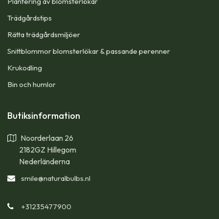
Plantering av blomsterlökar
Trädgårdstips
Rätta trädgårdsmiljöer
Snittblommor blomsterlökar & passande perenner
Krukodling
Bin och humlor
Butiksinformation
Noorderlaan 26
2182GZ Hillegom
Nederländerna
smile
@naturalbulbs.nl
+31235477900