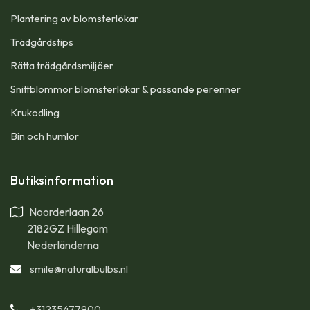
Plantering av blomsterlökar
Trädgårdstips
Rätta trädgårdsmiljöer
Snittblommor blomsterlökar & passande perenner
Krukodling
Bin och humlor
Butiksinformation
Noorderlaan 26
2182GZ Hillegom
Nederländerna
smile
@naturalbulbs.nl
+31235477900