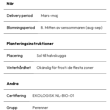
När
Delivery period
Mars–maj
Blomningsperiod
8. Mitten av sensommaren (aug-sep)
Planteringsinstruktioner
Placering
Sol till halvskugga
Vinterhårdhet
Okänslig för frost i de flesta zoner
Andra
Certifiering
EKOLOGISK NL-BIO-01
Grupp
Perenner