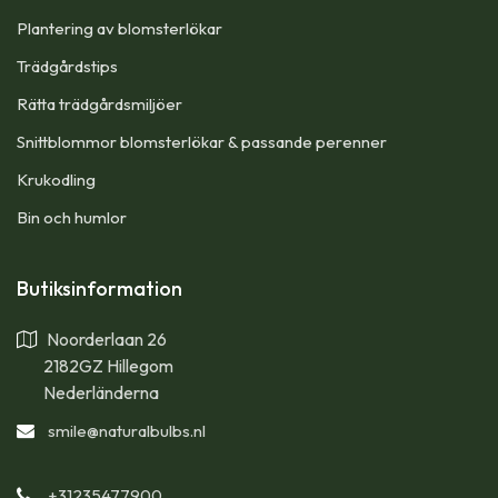
Plantering av blomsterlökar
Trädgårdstips
Rätta trädgårdsmiljöer
Snittblommor blomsterlökar & passande perenner
Krukodling
Bin och humlor
Butiksinformation
Noorderlaan 26
2182GZ Hillegom
Nederländerna
smile
@naturalbulbs.nl
+31235477900