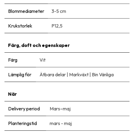
Blommediameter
3-5 cm
Krukstorlek
P12,5
Färg, doft och egenskaper
Färg
Vit
Lämplig för
Ätbara delar
|
Markväxt
|
Bin Vänliga
När
Delivery period
Mars–maj
Planteringstid
mars - maj