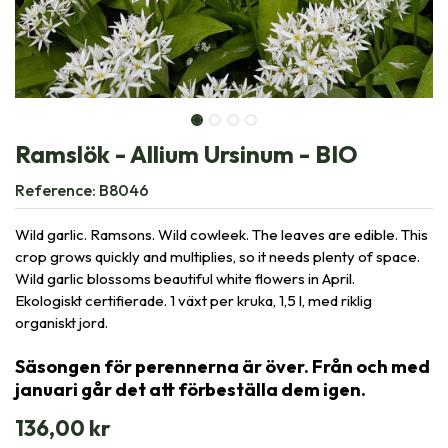
Ramslök - Allium Ursinum - BIO
Reference:
B8046
Wild garlic. Ramsons. Wild cowleek. The leaves are edible. This
crop grows quickly and multiplies, so it needs plenty of space.
Wild garlic blossoms beautiful white flowers in April.
Ekologiskt certifierade. 1 växt per kruka, 1,5 l, med riklig
organiskt jord.
Säsongen för perennerna är över. Från och med
januari går det att förbeställa dem igen.
136,00
kr