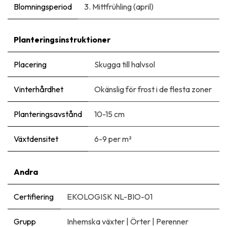
Blomningsperiod
3. Mittfrühling (april)
Planteringsinstruktioner
Placering
Skugga till halvsol
Vinterhårdhet
Okänslig för frost i de flesta zoner
Planteringsavstånd
10-15 cm
Växtdensitet
6-9 per m²
Andra
Certifiering
EKOLOGISK NL-BIO-01
Grupp
Inhemska växter
|
Örter
|
Perenner