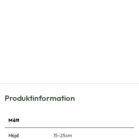
Natural Bulbs
Anemone Honorine Jobert - BIO
121,00
kr
Produktinformation
Mått
Höjd
15-25cm