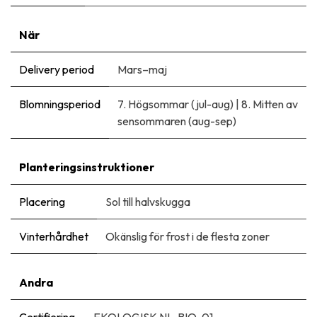
När
Delivery period
Mars–maj
Blomningsperiod
7. Högsommar (jul-aug)
|
8. Mitten av
sensommaren (aug-sep)
Planteringsinstruktioner
Placering
Sol till halvskugga
Vinterhårdhet
Okänslig för frost i de flesta zoner
Andra
Certifiering
EKOLOGISK NL-BIO-01