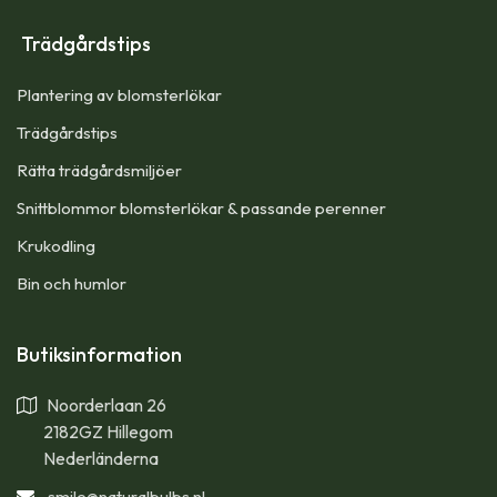
Trädgårdstips
Plantering av blomsterlökar
Trädgårdstips
Rätta trädgårdsmiljöer
Snittblommor blomsterlökar & passande perenner
Krukodling
Bin och humlor
Butiksinformation
Noorderlaan 26
2182GZ Hillegom
Nederländerna
smile
@naturalbulbs.nl