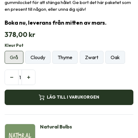
gummilocket för att stänga hålet. Ge bort det här paketet som
en present till någon, eller unna dig själv!
Boka nu, leverans från mitten av mars.
378,00
kr
Kleur Pot
Grå
Cloudy
Thyme
Zwart
Oak
LÄG TILL I VARUKORGEN
Natural Bulbs