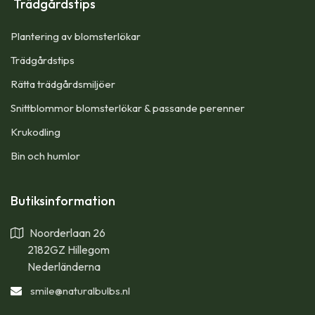
Trädgårdstips
Plantering av blomsterlökar
Trädgårdstips
Rätta trädgårdsmiljöer
Snittblommor blomsterlökar & passande perenner
Krukodling
Bin och humlor
Butiksinformation
Noorderlaan 26
2182GZ Hillegom
Nederländerna
smile
@naturalbulbs.nl