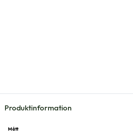
Natural Bulbs
Allium Jeannine - BIO
91,00
kr
Produktinformation
Mått