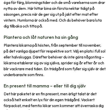
öga för färg, blomningstider och de små varelserna som drar
nytta av dem. Här hittar bina sin första nektar tidigt på
säsongen, precis när de ger sig ut på jakt efter mat efter
vintern. Humlorna är också med. Och du behöver bara luta
dig tillbaka och titta på.
Plantera och låt naturen ha sin gång
Plantera lökarna på hösten, från september till november,
på det vanliga djupet för respektive sort. Välj en plats i full sol
eller halvskugga. Därefter behöver du inte göra någonting –
lökarna etablerar sig av sig själva, sprider sig år efter år och
blir vackrare med tiden. En trädgård som fyller sig själv är det
underbaraste som finns.
En present till mamma – eller till dig själv
Det här paketet är en fin present, men ärligt talat är det
också helt enkelt en lyx för din egen trädgård. Vackert
förpackat, med femtio lökar som kommer att överraska dig