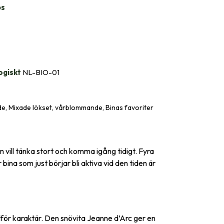
bs
ogiskt
NL-BIO-01
, Mixade lökset, vårblommande, Binas favoriter
 vill tänka stort och komma igång tidigt. Fyra
bina som just börjar bli aktiva vid den tiden är
illför karaktär. Den snövita Jeanne d’Arc ger en