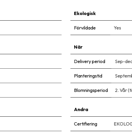
Ekologisk
Förvildade
Yes
När
Delivery period
Sep-de
Planteringstid
Septem
Blomningsperiod
2. Vår (t
Andra
Certifiering
EKOLOG