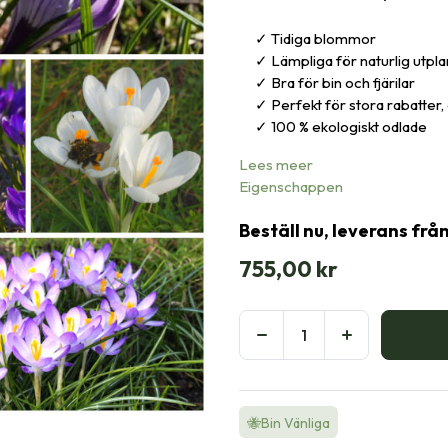
Tidiga blommor
Lämpliga för naturlig utpl
Bra för bin och fjärilar
Perfekt för stora rabatter
100 % ekologiskt odlade
Lees meer
Eigenschappen
Beställ nu, leverans frå
755,00
kr
🐝Bin Vänliga