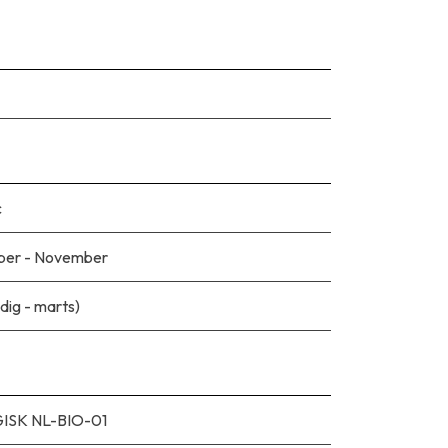
c
ber - November
idig - marts)
ISK NL-BIO-01