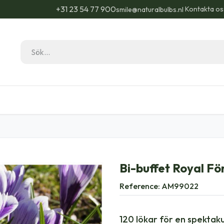
+31 23 54 77 900
Kontakta os
smile@naturalbulbs.nl
Natural Bulbs
Kontakta
Blogg
Trädgå
Bi-buffet Royal För
Reference:
AM99022
120 lökar för en spektak