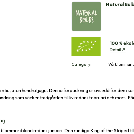
Natural Bul
100 % ekol
Detail
Category:
Vårblommande
 femtio, utan hundratjugo. Denna förpackning är avsedd för dem som
ndning som väcker trädgården till liv redan i februari och mars. För 
ing
g, blommar ibland redan i januari. Den randiga King of the Striped t