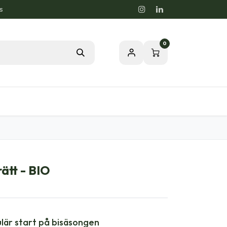
s
0
rdstips
Passion för en Hälsosam Natur
ätt - BIO
ulär start på bisäsongen