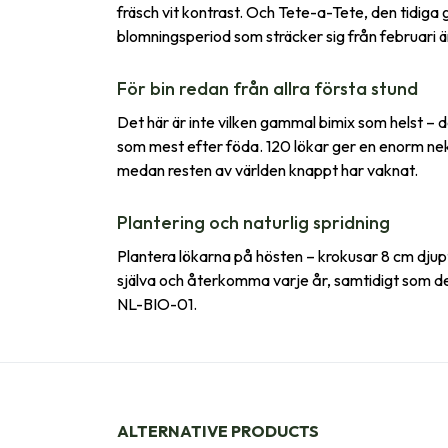
fräsch vit kontrast. Och Tete-a-Tete, den tidig
blomningsperiod som sträcker sig från februari ända
För bin redan från allra första stund
Det här är inte vilken gammal bimix som helst – de
som mest efter föda. 120 lökar ger en enorm nek
medan resten av världen knappt har vaknat.
Plantering och naturlig spridning
Plantera lökarna på hösten – krokusar 8 cm djupt,
själva och återkomma varje år, samtidigt som de gr
NL-BIO-01.
ALTERNATIVE PRODUCTS