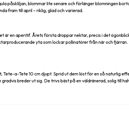
a gula påskliljan, blommar lite senare och förlänger blomningen b
 fram till april – riklig, glad och varierad.
t är en aperitif. Årets första droppar nektar, precis i det ögonblick
tarproducerande yta som lockar pollinatörer från när och fjärran
 Tete-a-Tete 10 cm djupt. Sprid ut dem löst för en så naturlig eff
advis breder ut sig. De trivs bäst på en väldränerad, solig till ha