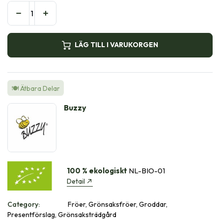
LÄG TILL I VARUKORGEN
🍽️ Ätbara Delar
Buzzy
100 % ekologiskt
NL-BIO-01
Detail
Category:
Fröer, Grönsaksfröer, Groddar,
Presentförslag, Grönsaksträdgård