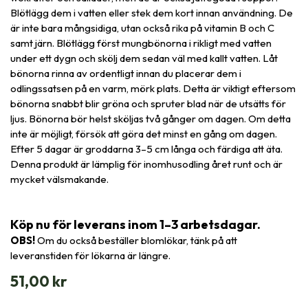
Blötlägg dem i vatten eller stek dem kort innan användning. De
är inte bara mångsidiga, utan också rika på vitamin B och C
samt järn. Blötlägg först mungbönorna i rikligt med vatten
under ett dygn och skölj dem sedan väl med kallt vatten. Låt
bönorna rinna av ordentligt innan du placerar dem i
odlingssatsen på en varm, mörk plats. Detta är viktigt eftersom
bönorna snabbt blir gröna och spruter blad när de utsätts för
ljus. Bönorna bör helst sköljas två gånger om dagen. Om detta
inte är möjligt, försök att göra det minst en gång om dagen.
Efter 5 dagar är groddarna 3–5 cm långa och färdiga att äta.
Denna produkt är lämplig för inomhusodling året runt och är
mycket välsmakande.
Köp nu för leverans inom 1–3 arbetsdagar.
OBS!
Om du också beställer blomlökar, tänk på att
leveranstiden för lökarna är längre.
51,00
kr