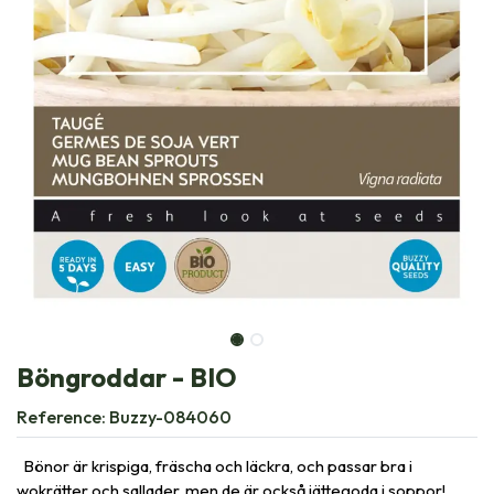
Böngroddar - BIO
Reference:
Buzzy-084060
Bönor är krispiga, fräscha och läckra, och passar bra i
wokrätter och sallader, men de är också jättegoda i soppor!