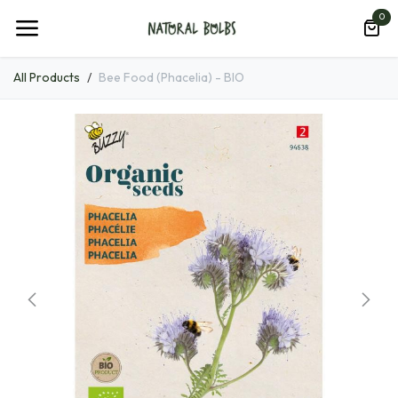
Hoppa till innehåll
0
All Products
Bee Food (Phacelia) - BIO