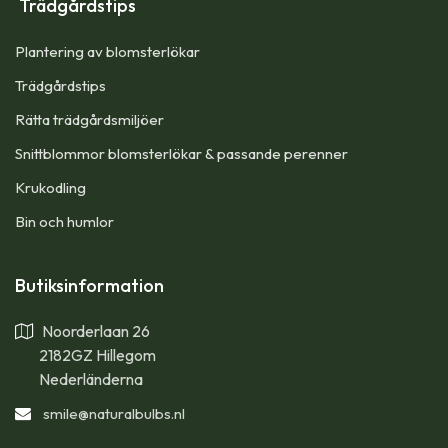
Trädgårdstips
Plantering av blomsterlökar
Trädgårdstips
Rätta trädgårdsmiljöer
Snittblommor blomsterlökar & passande perenner
Krukodling
Bin och humlor
Butiksinformation
Noorderlaan 26
2182GZ Hillegom
Nederländerna
smile
@naturalbulbs.nl