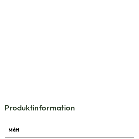
Natural Bulbs
Dahlia Arabian Night - BIO
90,00
kr
Produktinformation
Mått