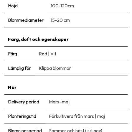
Höjd
100-120cm
Blommediameter
15-20 cm
Färg, doft och egenskaper
Färg
Rød
|
Vit
Lämplig för
Klippa blommor
När
Delivery period
Mars–maj
Planteringstid
Förkultivera från mars
|
maj
Blomningsperiod
Sommar och höst (jul-nov)