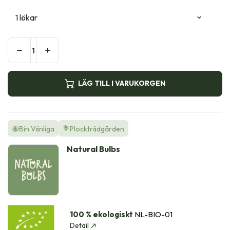
LÄG TILL I VARUKORGEN
🐝Bin Vänliga
💐Plockträdgården
Natural Bulbs
100 % ekologiskt
NL-BIO-01
Detail