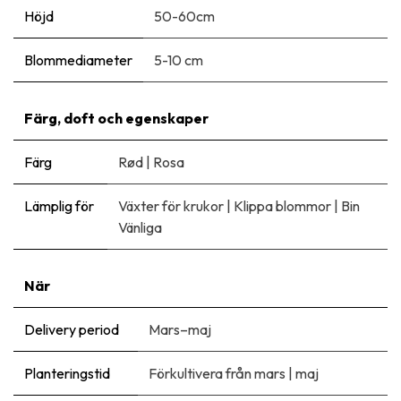
Höjd
50-60cm
Blommediameter
5-10 cm
Färg, doft och egenskaper
Färg
Rød
|
Rosa
Lämplig för
Växter för krukor
|
Klippa blommor
|
Bin
Vänliga
När
Delivery period
Mars–maj
Planteringstid
Förkultivera från mars
|
maj