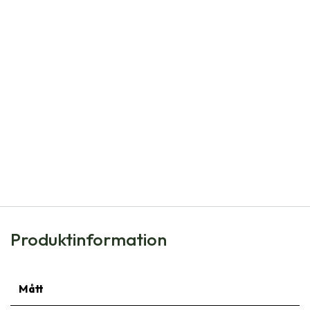
Natural Bulbs
Dahlia Bright Eyes -r- - BIO
98,00
kr
Produktinformation
Mått