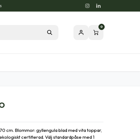
s
0
rdstips
Passion för en Hälsosam Natur
IO
 70 cm. Blommor: gyllengula blad med vita toppar,
ekologiskt certifierad. Välj standardpåse med 1