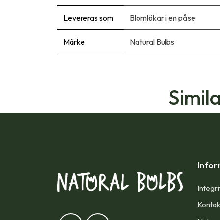
Levereras som
Blomlökar i en påse
Märke
Natural Bulbs
Simil
Infor
Integri
Kontak