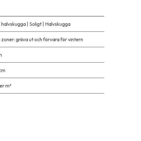
ll halvskugga
|
Soligt
|
Halvskugga
la zoner: gräva ut och förvara för vintern
m
 cm
er m²