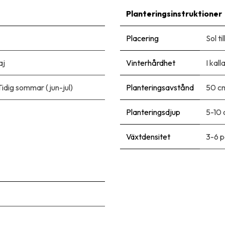
Planteringsinstruktioner
Placering
Sol ti
aj
Vinterhårdhet
I kal
Tidig sommar (jun-jul)
Planteringsavstånd
50 c
Planteringsdjup
5-10
Växtdensitet
3-6 p