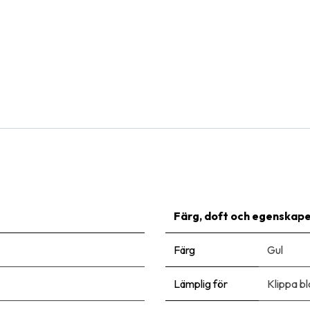
Natural Bulbs
Dahlia Bilbao - BIO
90,00
kr
Färg, doft och egenskap
Färg
Gul
Lämplig för
Klippa 