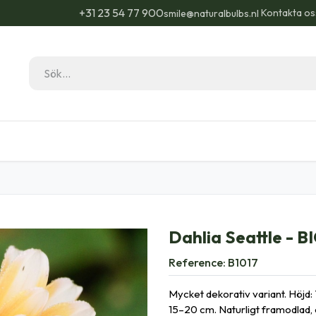
+31 23 54 77 900
Kontakta os
smile@naturalbulbs.nl
Natural Bulbs
Kontakta
Blogg
Trädgå
Dahlia Seattle - B
Reference:
B1017
Mycket dekorativ variant. Höjd:
15–20 cm. Naturligt framodlad, 