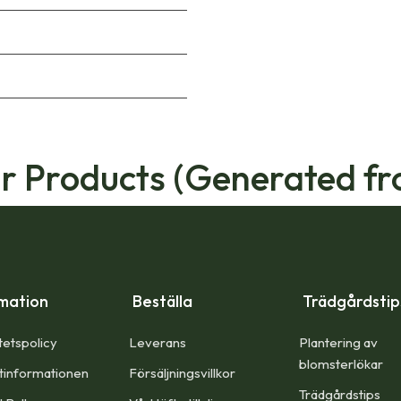
ar Products (Generated fr
mation
Beställa
Trädgårdsti
tetspolicy
Leverans
Plantering av
blomsterlökar
tinformationen
Försäljningsvillkor
Trädgårdstips