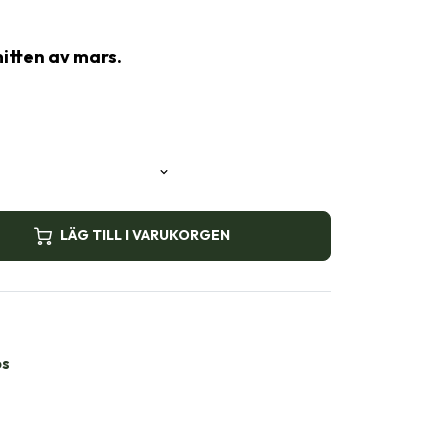
mitten av mars.
LÄG TILL I VARUKORGEN
bs