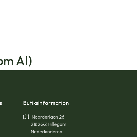
om AI)
ps
Butiksinformation
Noorderlaan 26
2182GZ Hillegom
Nederländerna