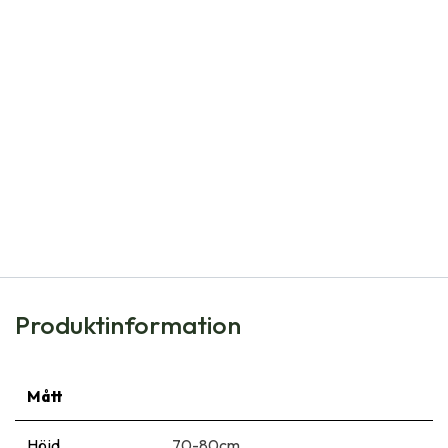
Natural Bulbs
Dahlia Bilbao - BIO
90,00
kr
Produktinformation
Mått
Höjd
70-80cm