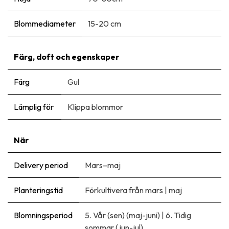
Blommediameter
15-20 cm
Färg, doft och egenskaper
Färg
Gul
Lämplig för
Klippa blommor
När
Delivery period
Mars–maj
Planteringstid
Förkultivera från mars
|
maj
Blomningsperiod
5. Vår (sen) (maj-juni)
|
6. Tidig
sommar (jun-jul)