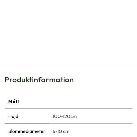
Natural Bulbs
Gladiolus Black Surprise - BIO
90,00
kr
Produktinformation
Mått
Höjd
100-120cm
Blommediameter
5-10 cm