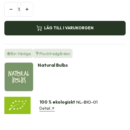
LÄG TILL I VARUKORGEN
🐝Bin Vänliga
💐Plockträdgården
Natural Bulbs
100 % ekologiskt
NL-BIO-01
Detail