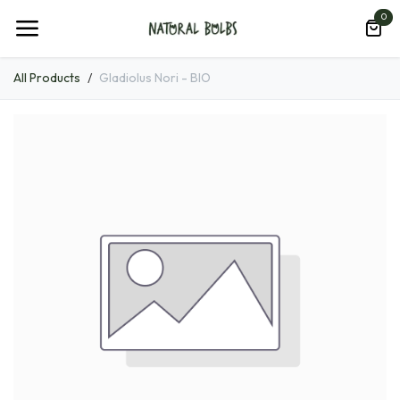
Hoppa till innehåll
0
All Products
Gladiolus Nori - BIO