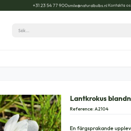
+31 23 54 77 900
Kontakta os
smile@naturalbulbs.nl
Natural Bulbs
Kontakta
Blogg
Trädgå
Lantkrokus blandn
Reference:
A2104
En färgsprakande upplev