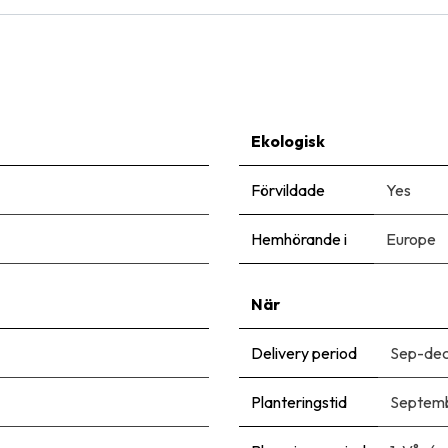
Ekologisk
Förvildade
Yes
Hemhörande i
Europe
När
Delivery period
Sep-de
Planteringstid
Septem