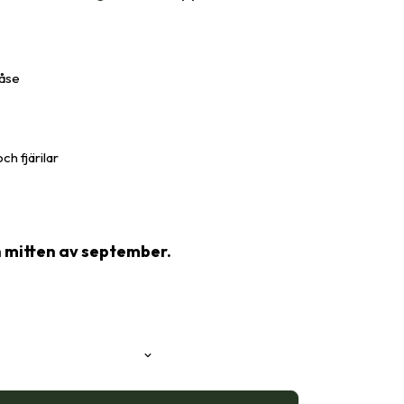
påse
och fjärilar
n mitten av september.