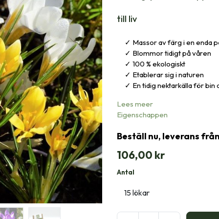
till liv
Massor av färg i en enda 
Blommor tidigt på våren
100 % ekologiskt
Etablerar sig i naturen
En tidig nektarkälla för bin 
Lees meer
Eigenschappen
Beställ nu, leverans frå
106,00
kr
Antal