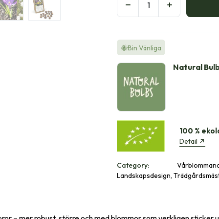
🐝Bin Vänliga
Natural Bul
100 % ekol
Detail
Category:
Vårblommande,
Landskapsdesign, Trädgårdsmäs
ror – mer robust, större och med blommor som verkligen sticker u