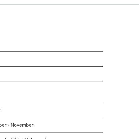
c
ber - November