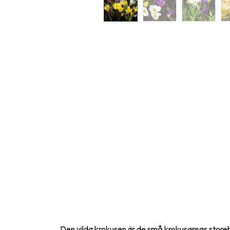
Den vilda krokusen är de små krokusarnas storeb