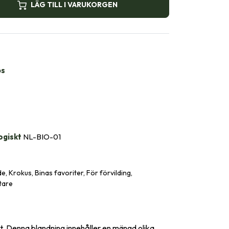
LÄG TILL I VARUKORGEN
bs
ogiskt
NL-BIO-01
 Krokus, Binas favoriter, För förvilding,
tare
t. Denna blandning innehåller en mängd olika