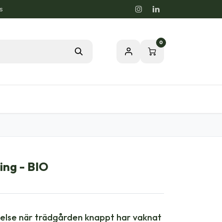
s
0
rdstips
Passion för en Hälsosam Natur
ing - BIO
else när trädgården knappt har vaknat