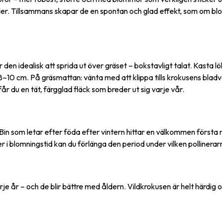
 ränder. Tillsammans skapar de en spontan och glad effekt, som om bl
ör den idealisk att sprida ut över gräset – bokstavligt talat. Kasta l
–10 cm. På gräsmattan: vänta med att klippa tills krokusens bladverk
år du en tät, färgglad fläck som breder ut sig varje vår.
. Bin som letar efter föda efter vintern hittar en välkommen första
 i blomningstid kan du förlänga den period under vilken pollinerarn
 år – och de blir bättre med åldern. Vildkrokusen är helt härdig o