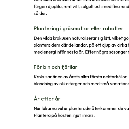
färger: djuplila, rent vitt, solgult och med fina
så där.
Plantering i gräsmattor eller rabatter
Den vilda krokusen naturaliserar sig lätt, vilket g
plantera dem där de landar, på ett djup av cirka 8
med energi inför nästa år. Efter några säsonger f
För bin och fjärilar
Krokusar är en av årets allra första nektarkällor
blandning av olika färger och med små variationer
År efter år
När lökarna väl är planterade återkommer de varje
Plantera på hösten, njut i mars.