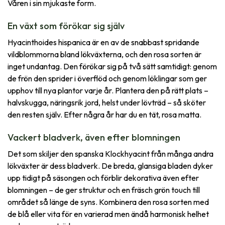
Våren i sin mjukaste form.
En växt som förökar sig själv
Hyacinthoides hispanica är en av de snabbast spridande
vildblommorna bland lökväxterna, och den rosa sorten är
inget undantag. Den förökar sig på två sätt samtidigt: genom
de frön den sprider i överflöd och genom löklingar som ger
upphov till nya plantor varje år. Plantera den på rätt plats –
halvskugga, näringsrik jord, helst under lövträd – så sköter
den resten själv. Efter några år har du en tät, rosa matta.
Vackert bladverk, även efter blomningen
Det som skiljer den spanska Klockhyacint från många andra
lökväxter är dess bladverk. De breda, glansiga bladen dyker
upp tidigt på säsongen och förblir dekorativa även efter
blomningen – de ger struktur och en fräsch grön touch till
området så länge de syns. Kombinera den rosa sorten med
de blå eller vita för en varierad men ändå harmonisk helhet