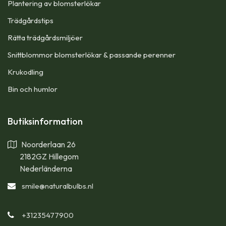
Plantering av blomsterlökar
Trädgårdstips
Rätta trädgårdsmiljöer
Snittblommor blomsterlökar & passande perenner
Krukodling
Bin och humlor
Butiksinformation
Noorderlaan 26
2182GZ Hillegom
Nederländerna
smile
@naturalbulbs.nl
+31235477900