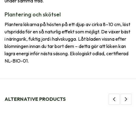
under samma träd.
Plantering och skötsel
Plantera lökarna på hösten på ett djup av cirka 8–10 cm, löst
utspridda för en så naturlig effekt som möjligt. De växer bäst
i näringsrik, fuktig jord i halvskugga. Låt bladen vissna efter
blomningen innan du tar bort dem – detta gör att löken kan
lagra energi inför nästa säsong. Ekologiskt odlad, certifierad
NL-BIO-01.
ALTERNATIVE PRODUCTS