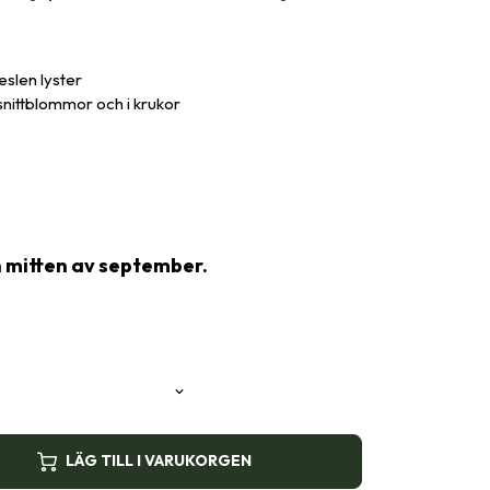
slen lyster
 snittblommor och i krukor
n mitten av september.
LÄG TILL I VARUKORGEN