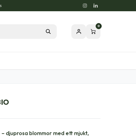
s
0
rdstips
Passion för en Hälsosam Natur
BIO
 – djuprosa blommor med ett mjukt,