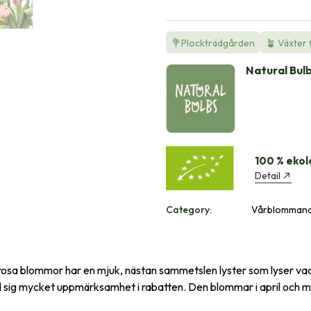
💐Plockträdgården
🪴 Växter 
Natural Bul
100 % ekol
Detail
Category:
Vårblommand
rosa blommor har en mjuk, nästan sammetslen lyster som lyser vack
 sig mycket uppmärksamhet i rabatten. Den blommar i april och maj o