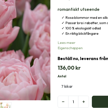
romantiskt utseende
Rosa blommor med en silke
Passar bra i rabatter, som
100 % ekologiskt odlad
En riktig blickfångare
Lees meer
Eigenschappen
Beställ nu, leverans frå
136,00
kr
Antal