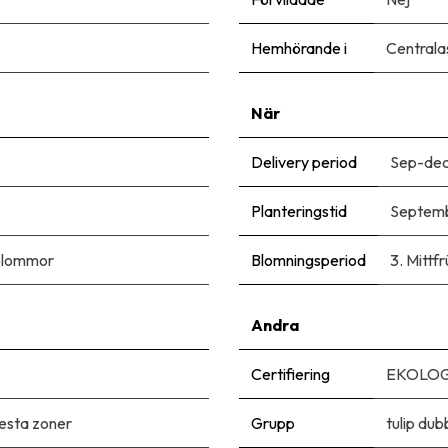
Hemhörande i
Centrala
När
Delivery period
Sep-de
Planteringstid
Septem
blommor
Blomningsperiod
3. Mittfr
Andra
Certifiering
EKOLOG
flesta zoner
Grupp
tulip dub