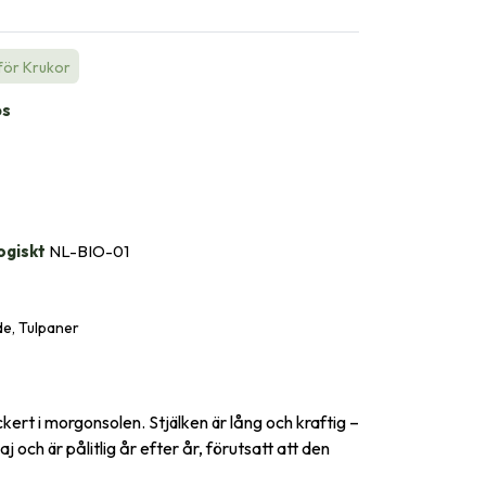
för Krukor
bs
ogiskt
NL-BIO-01
e, Tulpaner
ert i morgonsolen. Stjälken är lång och kraftig –
ch är pålitlig år efter år, förutsatt att den