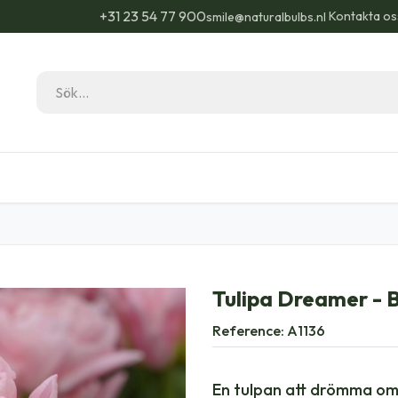
+31 23 54 77 900
Kontakta os
smile@naturalbulbs.nl
Natural Bulbs
Kontakta
Blogg
Trädgå
Tulipa Dreamer - 
Reference:
A1136
En tulpan att drömma om