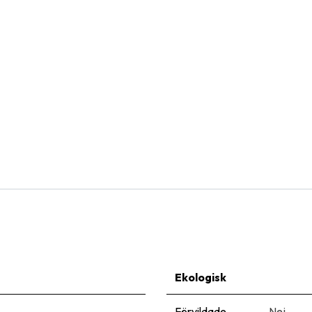
Natural Bulbs
Tulipa Columbus - BIO
106,00
kr
Ekologisk
Förvildade
Nej