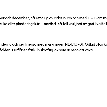
r och december, på ett djup av cirka 15 cm och med 10–15 cm mellan
a eller planteringskärl – använd i så fall krukjord av god kvalitet
länderna och certifierad med märkningen NL-BIO-01. Odlad utan 
en. Du får en frisk, livskraftig lök som är redo att växa.