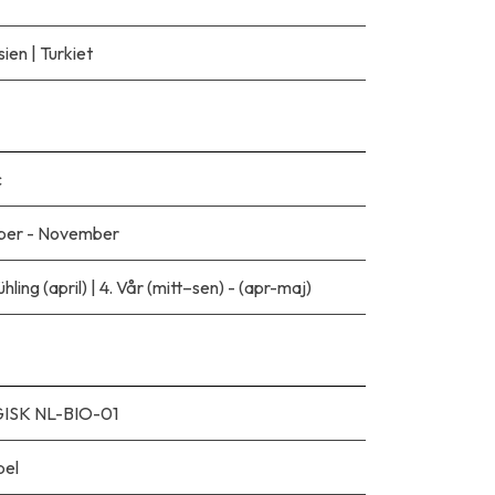
sien
|
Turkiet
c
ber - November
ühling (april)
|
4. Vår (mitt–sen) - (apr-maj)
ISK NL-BIO-01
bel