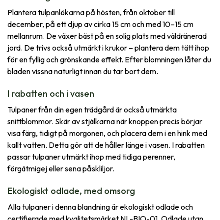
Plantera tulpanlökarna på hösten, från oktober till
december, på ett djup av cirka 15 cm och med 10–15 cm
mellanrum. De växer bäst på en solig plats med väldränerad
jord. De trivs också utmärkt i krukor – plantera dem tätt ihop
för en fyllig och grönskande effekt. Efter blomningen låter du
bladen vissna naturligt innan du tar bort dem.
I rabatten och i vasen
Tulpaner från din egen trädgård är också utmärkta
snittblommor. Skär av stjälkarna när knoppen precis börjar
visa färg, tidigt på morgonen, och placera dem i en hink med
kallt vatten. Detta gör att de håller länge i vasen. I rabatten
passar tulpaner utmärkt ihop med tidiga perenner,
förgätmigej eller sena påskliljor.
Ekologiskt odlade, med omsorg
Alla tulpaner i denna blandning är ekologiskt odlade och
certifierade med kvalitetsmärket NL-BIO-01. Odlade utan