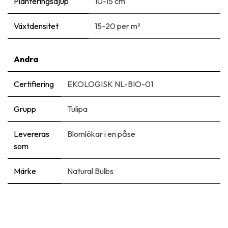
Planteringsdjup
10-15 cm
Växtdensitet
15-20 per m²
Andra
Certifiering
EKOLOGISK NL-BIO-01
Grupp
Tulipa
Levereras
Blomlökar i en påse
som
Märke
Natural Bulbs