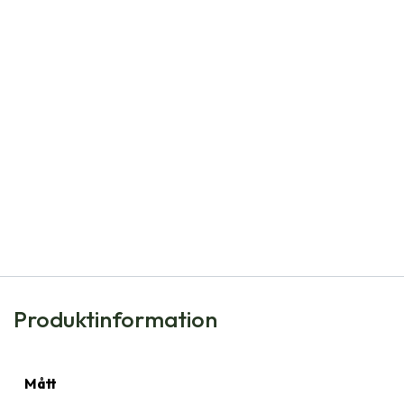
Natural Bulbs
Tulipa Masterpeace - BIO
106,00
kr
Produktinformation
Mått