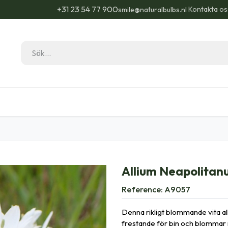
+31 23 54 77 900
Kontakta os
smile@naturalbulbs.nl
Natural Bulbs
Kontakta
Blogg
Trädgå
Allium Neapolitan
Reference:
A9057
Denna rikligt blommande vita all
frestande för bin och blommar m