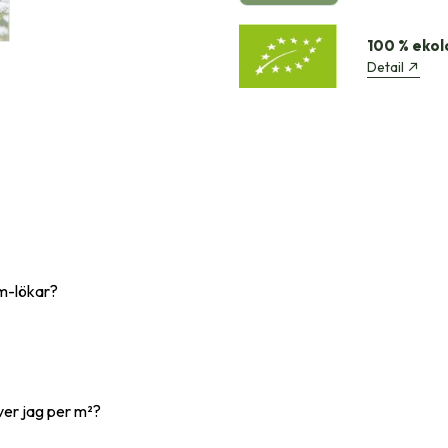
100 % ekol
Detail
um-lökar?
er jag per m²?