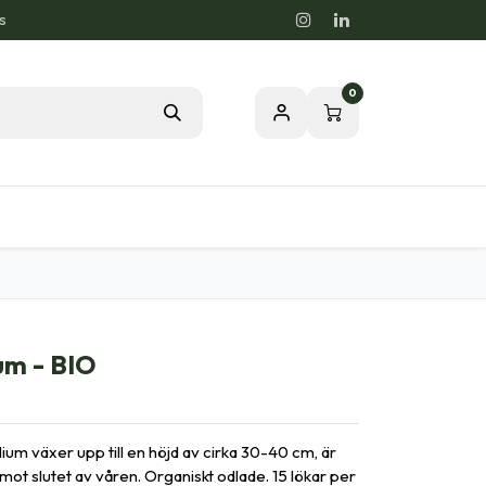
s
0
rdstips
Passion för en Hälsosam Natur
um - BIO
ium växer upp till en höjd av cirka 30-40 cm, är
ot slutet av våren. Organiskt odlade. 15 lökar per