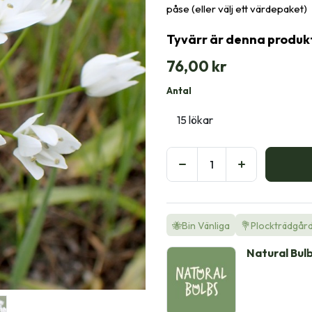
påse (eller välj ett värdepaket)
Tyvärr är denna produkt 
76,00
kr
Antal
🐝Bin Vänliga
💐Plockträdgår
Natural Bul