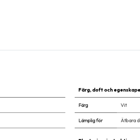
Natural Bulbs
Allium Cowanii - Neapellök - BIO
91,00
kr
Färg, doft och egenskap
Färg
Vit
Lämplig för
Ätbara d