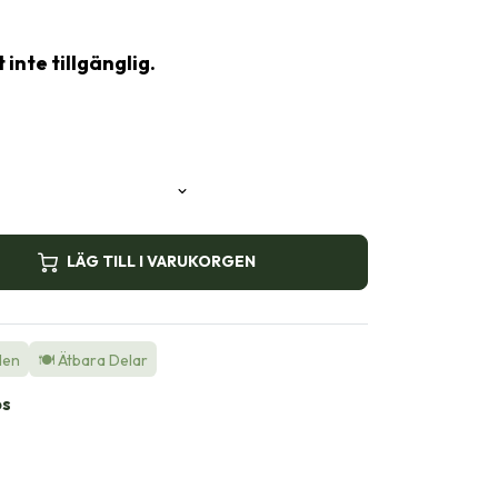
inte tillgänglig.
LÄG TILL I VARUKORGEN
den
🍽️ Ätbara Delar
bs