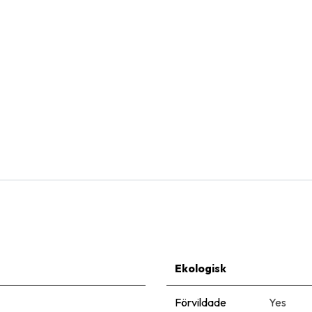
Natural Bulbs
Bi Buffet Sunbath v2 - BIO
423,00
kr
Ekologisk
Förvildade
Yes