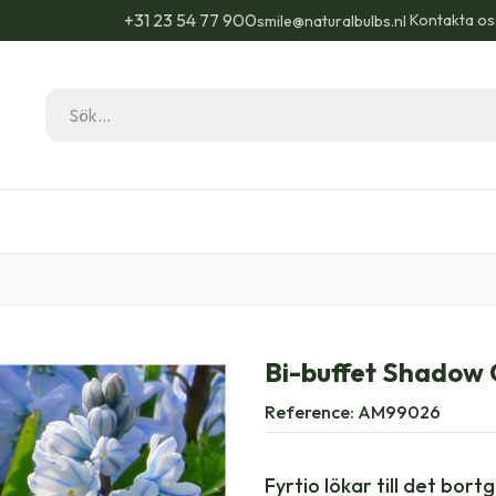
+31 23 54 77 900
Kontakta os
smile@naturalbulbs.nl
Natural Bulbs
Kontakta
Blogg
Trädgå
Bi-buffet Shadow 
Reference:
AM99026
Fyrtio lökar till det bor