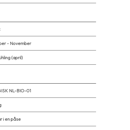
c
ber - November
ühling (april)
ISK NL-BIO-01
g
r i en påse