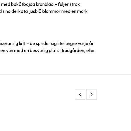
lja med bakåtböjda kronblad – följer strax
med sina delikata ljusblå blommor med en mörk
serar sig lätt – de sprider sig lite längre varje år
 en vän med en besvärlig plats i trädgården, eller