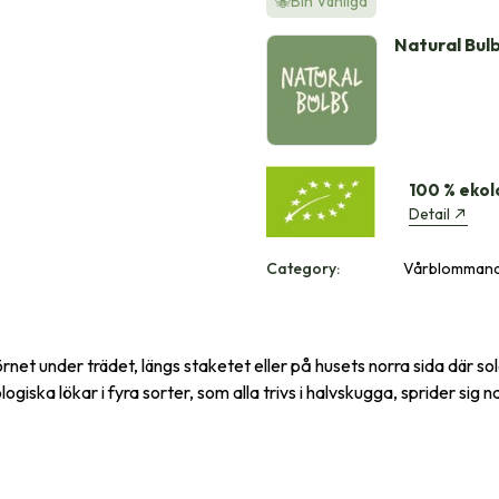
🐝Bin Vänliga
Natural Bul
100 % ekol
Detail
Category:
Vårblommande
örnet under trädet, längs staketet eller på husets norra sida där sol
ogiska lökar i fyra sorter, som alla trivs i halvskugga, sprider sig 