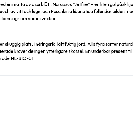
ed en matta av azurblått. Narcissus ”Jetfire” – en liten gul påskli
touch av vitt och lugn, och Puschkinia libanotica fulländar bilden 
blomning som varar i veckor.
kuggig plats, i näringsrik, lätt fuktig jord. Alla fyra sorter naturali
terade kräver de ingen ytterligare skötsel. En underbar present till
ifierade NL-BIO-01.