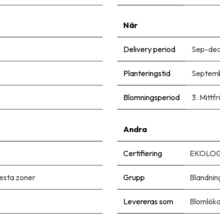
När
Delivery period
Sep-de
Planteringstid
Septem
Blomningsperiod
3. Mittfr
Andra
Certifiering
EKOLOG
flesta zoner
Grupp
Blandnin
Levereras som
Blomlöka