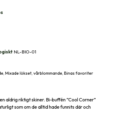
bs
ogiskt
NL-BIO-01
, Mixade lökset, vårblommande, Binas favoriter
en aldrig riktigt skiner. Bi-buffén ”Cool Corner”
naturligt som om de alltid hade funnits där och