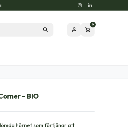
s
0
rdstips
Passion för en Hälsosam Natur
Corner - BIO
tglömda hörnet som förtjänar att